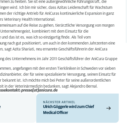
kommen zu heißen. Sie ist eine außergewöhnliche Führungskraft, die
ingen wird. Ich bin mir sicher, dass Azitas Leidenschaft für Wachstum
en der richtige Antrieb für AniCuras kontinuierliche Expansion in ganz
s Veterinary Health International.
 gemeinsam auf die Reise zu gehen, tierärztliche Versorgung von morgen
n Unternehmergeist, kombiniert mit dem Einsatz für die
nd das ist es, was ich so einzigartig finde. Als Teil vom
ung nach gut positioniert, um auch in den kommenden Jahrzenten eine
en, sagt Azita Shariati, neu ernannte Geschäftsführerin der AniCura
ündung des Unternehmens im Jahr 2011 Geschäftsführer der AniCura Gruppe
nommen, angefangen mit den ersten Tierkliniken in Schweden vor sieben
inanbieter, der für seine spezialisierte Versorgung, seinen Einsatz für
 bekannt ist. Ich möchte mich bei Peter für seine außerordentlichen
it in der Veterinärmedizin bedanken, sagt Alejandro Bernal.
essekontakt: presse[at]anicura.de
NÄCHSTER ARTIKEL
e
Ulrich Göggerle wird zum Chief
Medical Officer