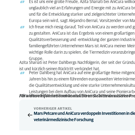
Es ist uns eine große Freude, Azita Shariati bei AniCura will
unglaublich viel an Erfahrungen und Energie mit zu AniCura br
und für die Entwicklung starker und zielgerichteter Unternehm
Europa sein wird, sagt Alejandro Bernal, Vorsitzender von Mar
Ich freue mich riesig darauf, Teil von AniCura zu werden und
zu gestalten. AniCura ist das Ergebnis von einem großartige
Qualitätsverbesserung und -entwicklung der ganzen Industrie u
familiengeführten Unternehmen Mars ist AniCura meiner Mein
wichtige Rolle darin zu spielen, die Tiermedizin voranzubring
Gruppe.
Azita Shariati ist Peter Dahlbergs Nachfolgerin, der seit der Gr
ist und kürzlich seinen Rücktritt verkündet hat.
Peter Dahlberg hat AniCura auf eine großartige Reise mitge
Jahren bis hin zu einem führenden europaweiten Veterinärmediz
die Qualitätsentwicklung und eine starke Unternehmenskultur
Leistungen bei dem Aufbau von AniCura und seine Pionierarbe
Azita Shariati tritt ihre Position als CEO am 1. Dezember 2019 an.
Für weitere Informationen kontaktieren Sie bitte an unseren Pr
VORHERIGER ARTIKEL
Mars Petcare und AniCura verdoppeln Investitionen in di
veterinärmedizinische Forschung