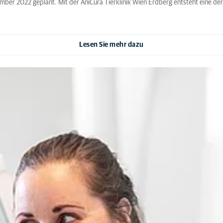
ber 2022 geplant. Mit der AniCura Tierklinik Wien Erdberg entsteht eine der
Lesen Sie mehr dazu