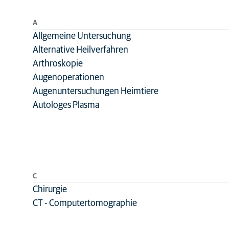
Medizinischer Bereich
Analgesie
Anästhesie
A
Allgemeine Untersuchung
Antibiotika
Alternative Heilverfahren
Augenheilkunde
Arthroskopie
Chirurgie
Augenoperationen
Augenuntersuchungen Heimtiere
Dermatologie
Autologes Plasma
Diagnostic
sampling
Diagnostische
Bildgebung
Ernährung
C
Exoten
Chirurgie
Hals-Nasen-Ohre
CT - Computertomographie
Heilkunde (HNO)
Innere Medizin