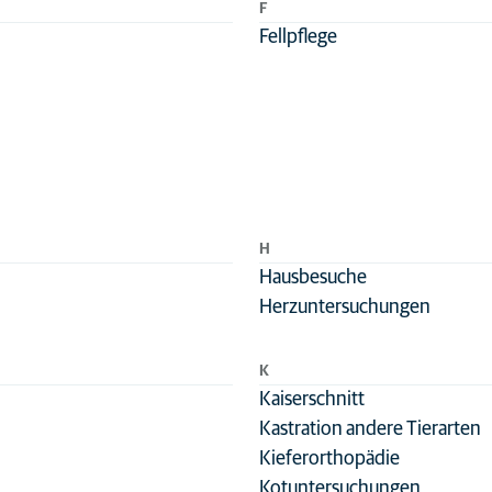
F
Fellpflege
H
Hausbesuche
n
Herzuntersuchungen
e
K
Kaiserschnitt
Kastration andere Tierarten
Kieferorthopädie
nt
Kotuntersuchungen