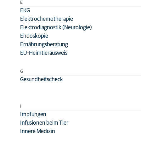
E
EKG
Kardiologie
Elektrochemotherapie
Labordiagnostik
Elektrodiagnostik (Neurologie)
Neurologie
Endoskopie
Notfallmedizin
Ernährungsberatung
EU-Heimtierausweis
Onkologie
Orthopädie
G
Physiotherapy
Gesundheitscheck
Präventivmedizi
Specialty practic
I
Stationäre
Impfungen
Versorgung
Infusionen beim Tier
Urologie
Innere Medizin
Wundmanageme