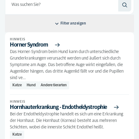
Filter anzeigen
HINWEIS
Sortieren nach: Nach Relevanz
Horner Syndrom
Das Horner-Syndrom beim Hund kann durch unterschiedliche
Nach Relevanz
Art des Artikels
Grunderkrankungen verursacht werden und äußert sich durch
Alphabetisch
Symptome am Auge. Das betroffene Auge wirkt eingefallen, die
Hinweis
(279)
Alle Tierarten
Augenlider hängen, das dritte Augenlid fällt vor und die Pupillen
sind ve…
Andere tierarten
(81)
Alle Leistungen
Katze
Hund
Andere tierarten
Hund
(171)
Senioren
(7)
Katze
(111)
HINWEIS
Hornhauterkrankung - Endotheldystrophie
Seniorkatze
(1)
Bei der Endotheldystrophie handelt es sich um eine Erkrankung
der Hornhaut. Die Hornhaut (Kornea) besteht aus mehreren
Welpe
(8)
Schichten, wobei die innerste Schicht Endothel heißt.
Katze