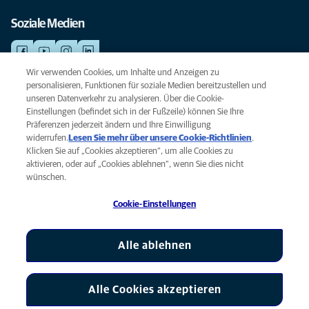
Soziale Medien
Wir verwenden Cookies, um Inhalte und Anzeigen zu
personalisieren, Funktionen für soziale Medien bereitzustellen und
NOTDIENSTE
unseren Datenverkehr zu analysieren. Über die Cookie-
Finden Sie hier Ihre Standorte mit Notfallservice. Weil Ihr Tier die beste
Einstellungen (befindet sich in der Fußzeile) können Sie Ihre
Versorgung verdient.
Präferenzen jederzeit ändern und Ihre Einwilligung
widerrufen.
Lesen Sie mehr über unsere Cookie-Richtlinien
(opens
.
Klicken Sie auf „Cookies akzeptieren“, um alle Cookies zu
in a
Datenschutz
aktivieren, oder auf „Cookies ablehnen“, wenn Sie dies nicht
new
Legal
wünschen.
tab)
Hinweis zu Cookies
Cookie-Einstellungen
Barrierefreiheit
Global Human Rights
AniCura ist eine Tochtergesellschaft von Mars, Inc © 2026
Alle ablehnen
Alle Cookies akzeptieren
Cookie-Einstellungen