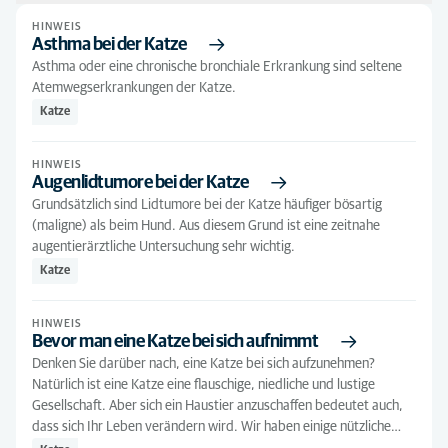
HINWEIS
Sortieren nach: Nach Relevanz
Asthma bei der Katze
Asthma oder eine chronische bronchiale Erkrankung sind seltene
Nach Relevanz
Art des Artikels
Atemwegserkrankungen der Katze.
Alphabetisch
Hinweis
(279)
Alle Tierarten
Katze
1
Andere tierarten
(81)
Alle Leistungen
HINWEIS
Augenlidtumore bei der Katze
Hund
(171)
Senioren
(7)
Grundsätzlich sind Lidtumore bei der Katze häufiger bösartig
Katze
(111)
(maligne) als beim Hund. Aus diesem Grund ist eine zeitnahe
augentierärztliche Untersuchung sehr wichtig.
Seniorkatze
(1)
Katze
Welpe
(8)
HINWEIS
Bevor man eine Katze bei sich aufnimmt
Denken Sie darüber nach, eine Katze bei sich aufzunehmen?
Natürlich ist eine Katze eine flauschige, niedliche und lustige
Gesellschaft. Aber sich ein Haustier anzuschaffen bedeutet auch,
dass sich Ihr Leben verändern wird. Wir haben einige nützliche…