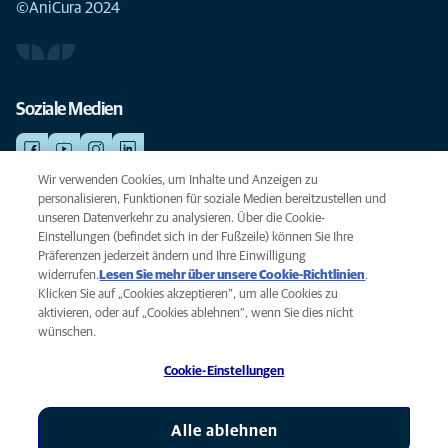
©AniCura 2024
Soziale Medien
Wir verwenden Cookies, um Inhalte und Anzeigen zu
personalisieren, Funktionen für soziale Medien bereitzustellen und
NOTDIENSTE
unseren Datenverkehr zu analysieren. Über die Cookie-
Finden Sie hier Ihre Standorte mit Notfallservice. Weil Ihr Tier die beste
Einstellungen (befindet sich in der Fußzeile) können Sie Ihre
Versorgung verdient.
Präferenzen jederzeit ändern und Ihre Einwilligung
widerrufen.
Lesen Sie mehr über unsere Cookie-Richtlinien
(opens
.
Klicken Sie auf „Cookies akzeptieren“, um alle Cookies zu
in a
Datenschutz
aktivieren, oder auf „Cookies ablehnen“, wenn Sie dies nicht
new
Legal
wünschen.
tab)
Hinweis zu Cookies
Cookie-Einstellungen
Barrierefreiheit
Global Human Rights
AniCura ist eine Tochtergesellschaft von Mars, Inc © 2026
Alle ablehnen