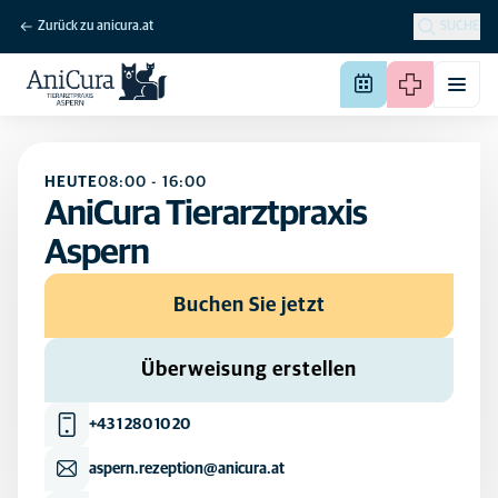
Zurück zu anicura.at
SUCHE
HEUTE
08:00
-
16:00
AniCura Tierarztpraxis
Aspern
Buchen Sie jetzt
Überweisung erstellen
+43 1 280 10 20
aspern.rezeption@anicura.at