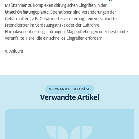
Maßnahmen zu komplexen chirurgischen Eingriffen in der
Veterinärmedizin.
Ursachen für ungeplante Operationen sind Veränderungen der
Gebärmutter ( z.B. Gebärmuttervereiterung), ein verschluckter
Fremdkörper im Verdauungstrakt oder der Luftröhre,
Harnblasenentleerungsstörungen, Magendrehungen oder bestimmte
verunfallte Tiere, die ein schnelles Eingreifen erfordern.
© AniCura
VERWANDTE BEITRÄGE
Verwandte Artikel