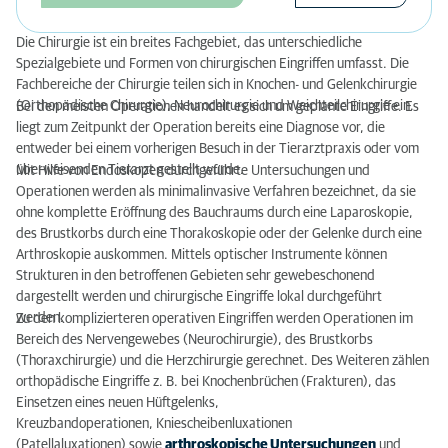
Die Chirurgie ist ein breites Fachgebiet, das unterschiedliche
Spezialgebiete und Formen von chirurgischen Eingriffen umfasst. Die
Fachbereiche der Chirurgie teilen sich in Knochen- und Gelenkchirurgie
(Orthopädische Chirurgie), Neurochirurgie und Weichteilchirurgie ein.
Bei den meisten Operationen handelt es sich um geplante Eingriffe. Es
liegt zum Zeitpunkt der Operation bereits eine Diagnose vor, die
entweder bei einem vorherigen Besuch in der Tierarztpraxis oder vom
überweisenden Tierarzt gestellt wurde.
Mit Hilfe von Endoskopen durchgeführte Untersuchungen und
Operationen werden als minimalinvasive Verfahren bezeichnet, da sie
ohne komplette Eröffnung des Bauchraums durch eine Laparoskopie,
des Brustkorbs durch eine Thorakoskopie oder der Gelenke durch eine
Arthroskopie auskommen. Mittels optischer Instrumente können
Strukturen in den betroffenen Gebieten sehr gewebeschonend
dargestellt werden und chirurgische Eingriffe lokal durchgeführt
werden.
Zu den komplizierteren operativen Eingriffen werden Operationen im
Bereich des Nervengewebes (Neurochirurgie), des Brustkorbs
(Thoraxchirurgie) und die Herzchirurgie gerechnet. Des Weiteren zählen
orthopädische Eingriffe z. B. bei Knochenbrüchen (Frakturen), das
Einsetzen eines neuen Hüftgelenks,
Kreuzbandoperationen, Kniescheibenluxationen
(Patellaluxationen) sowie
arthroskopische Untersuchungen
und