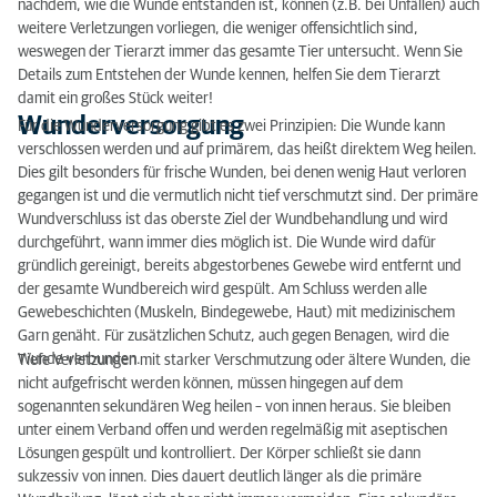
nachdem, wie die Wunde entstanden ist, können (z.B. bei Unfällen) auch
weitere Verletzungen vorliegen, die weniger offensichtlich sind,
weswegen der Tierarzt immer das gesamte Tier untersucht. Wenn Sie
Details zum Entstehen der Wunde kennen, helfen Sie dem Tierarzt
damit ein großes Stück weiter!
Wunderversorgung
Für die Wunderversorgung gibt es zwei Prinzipien: Die Wunde kann
verschlossen werden und auf primärem, das heißt direktem Weg heilen.
Dies gilt besonders für frische Wunden, bei denen wenig Haut verloren
gegangen ist und die vermutlich nicht tief verschmutzt sind. Der primäre
Wundverschluss ist das oberste Ziel der Wundbehandlung und wird
durchgeführt, wann immer dies möglich ist. Die Wunde wird dafür
gründlich gereinigt, bereits abgestorbenes Gewebe wird entfernt und
der gesamte Wundbereich wird gespült. Am Schluss werden alle
Gewebeschichten (Muskeln, Bindegewebe, Haut) mit medizinischem
Garn genäht. Für zusätzlichen Schutz, auch gegen Benagen, wird die
Wunde verbunden.
Tiefe Verletzungen mit starker Verschmutzung oder ältere Wunden, die
nicht aufgefrischt werden können, müssen hingegen auf dem
sogenannten sekundären Weg heilen – von innen heraus. Sie bleiben
unter einem Verband offen und werden regelmäßig mit aseptischen
Lösungen gespült und kontrolliert. Der Körper schließt sie dann
sukzessiv von innen. Dies dauert deutlich länger als die primäre