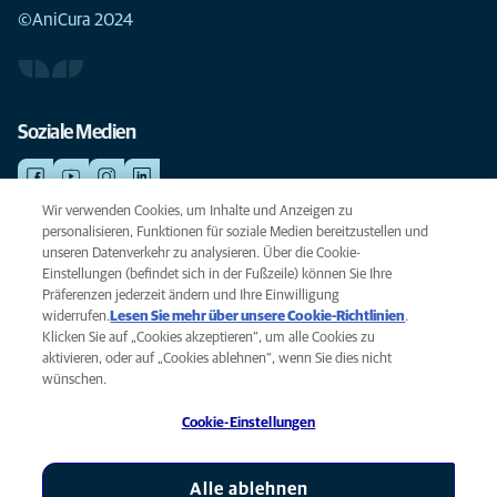
©AniCura 2024
Soziale Medien
Wir verwenden Cookies, um Inhalte und Anzeigen zu
personalisieren, Funktionen für soziale Medien bereitzustellen und
NOTDIENSTE
unseren Datenverkehr zu analysieren. Über die Cookie-
Finden Sie hier Ihre Standorte mit Notfallservice. Weil Ihr Tier die beste
Einstellungen (befindet sich in der Fußzeile) können Sie Ihre
Versorgung verdient.
Präferenzen jederzeit ändern und Ihre Einwilligung
widerrufen.
Lesen Sie mehr über unsere Cookie-Richtlinien
(opens
.
Klicken Sie auf „Cookies akzeptieren“, um alle Cookies zu
in a
Datenschutz
aktivieren, oder auf „Cookies ablehnen“, wenn Sie dies nicht
new
Legal
wünschen.
tab)
Hinweis zu Cookies
Cookie-Einstellungen
Barrierefreiheit
Global Human Rights
AniCura ist eine Tochtergesellschaft von Mars, Inc © 2026
Alle ablehnen