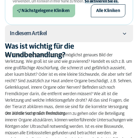
verwenden, um Kliniken in Ihrer Nähe zu finden.
So aktivieren Sie es.
Nächstgelegene Kliniken
Alle Kliniken
In diesem Artikel
Was ist wichtig für die
Was ist wichtig für die Wundbehandlung?
Wundbehandlung?
Der Tierarzt macht sich zuerst ein möglichst genaues Bild der
Verletzung. Wie groß ist sie und wie gravierend? Handelt es sich z.B. um
Wunderversorgung
eine großflächige Abschürfung, die schmerzt und gefährlich aussieht,
aber kaum blutet? Oder ist es eine kleine Stichwunde, die aber sehr tief
Nachsorge
reicht? Sind zusätzlich zur Haut andere Organe beschädigt, z.B. Sehnen,
Gelenkkapsel, innere Organe oder Nerven? Befinden sich noch
Wundversorgung nach Operationen
Fremdkörper darin, die entfernt werden müssen? Wie alt ist die
Verletzung und welche Infektionsgefahr droht? All das sind Fragen, die
der Tierarzt abklären muss, denn sie sind für die korrekte Versorgung
der Wunde von großer Bedeutung.
Um auf die Suche nach Fremdkörpern zu gehen oder die Beteiligung
innerer Organe abzuklären, können weiterführende Untersuchungen wie
Röntgen oder Ultraschall notwendig werden. Ist es eine Bisswunde,
müssen alle Einbissstellen gefunden und betrachtet werden. Je