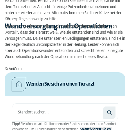
Verband entfernen. Bei Katzen können Sie diesen nach Absprache mit
dem Tierarzt unter Aufsicht für einige Putzeinheiten abnehmen und
hinterher wieder aufsetzen. Alternativ kommen Sie Ihrer Katze bei der
Körperpflege ein wenig zu Hilfe.
Wundversorgung nach Operationen
Wunden entstehen natürlich auch nach Operationen. Sie haben den
„Vorteil“, dass der Tierarzt weiß, wie sie entstanden sind und wie er sie
versorgen muss. Da sie unter sterilen Bedingungen entstehen, sind sie in
der Regel deutlich unkomplizierter in der Heilung. Leider können sich
aber auch Operationswunden entzünden und schlecht heilen. Eine gute
Wundbehandlung nach der Operation minimiert dieses Risiko.
© AniCura
Wenden Sie sich an einen Tierarzt
Tipp!
Sie können nach Kliniknamen oder Stadt suchen oder Ihren Standort
verwenden, um Kliniken in Ihrer Nähe zu finden.
So aktivieren Sie es.