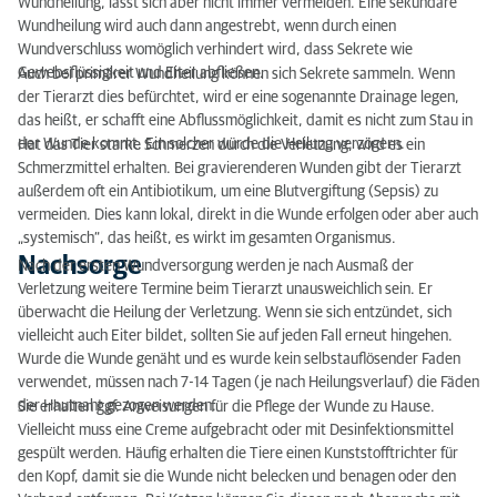
Wundheilung, lässt sich aber nicht immer vermeiden. Eine sekundäre
Wundheilung wird auch dann angestrebt, wenn durch einen
Wundverschluss womöglich verhindert wird, dass Sekrete wie
Gewebsflüssigkeit und Eiter abfließen.
Auch bei primärer Wundheilung können sich Sekrete sammeln. Wenn
der Tierarzt dies befürchtet, wird er eine sogenannte Drainage legen,
das heißt, er schafft eine Abflussmöglichkeit, damit es nicht zum Stau in
der Wunde kommt. Ein solcher würde die Heilung verzögern.
Hat das Tier starke Schmerzen durch die Verletzung, wird es ein
Schmerzmittel erhalten. Bei gravierenderen Wunden gibt der Tierarzt
außerdem oft ein Antibiotikum, um eine Blutvergiftung (Sepsis) zu
vermeiden. Dies kann lokal, direkt in die Wunde erfolgen oder aber auch
„systemisch“, das heißt, es wirkt im gesamten Organismus.
Nachsorge
Nach der ersten Wundversorgung werden je nach Ausmaß der
Verletzung weitere Termine beim Tierarzt unausweichlich sein. Er
überwacht die Heilung der Verletzung. Wenn sie sich entzündet, sich
vielleicht auch Eiter bildet, sollten Sie auf jeden Fall erneut hingehen.
Wurde die Wunde genäht und es wurde kein selbstauflösender Faden
verwendet, müssen nach 7-14 Tagen (je nach Heilungsverlauf) die Fäden
der Hautnaht gezogen werden.
Sie erhalten ggf. Anweisungen für die Pflege der Wunde zu Hause.
Vielleicht muss eine Creme aufgebracht oder mit Desinfektionsmittel
gespült werden. Häufig erhalten die Tiere einen Kunststofftrichter für
den Kopf, damit sie die Wunde nicht belecken und benagen oder den