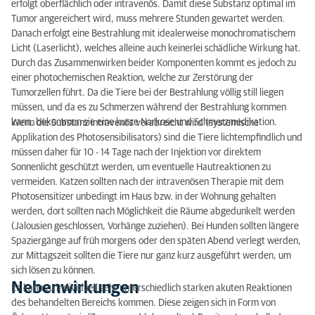
erfolgt oberflächlich oder intravenös. Damit diese Substanz optimal im
Tumor angereichert wird, muss mehrere Stunden gewartet werden.
Danach erfolgt eine Bestrahlung mit idealerweise monochromatischem
Licht (Laserlicht), welches alleine auch keinerlei schädliche Wirkung hat.
Durch das Zusammenwirken beider Komponenten kommt es jedoch zu
einer photochemischen Reaktion, welche zur Zerstörung der
Tumorzellen führt. Da die Tiere bei der Bestrahlung völlig still liegen
müssen, und da es zu Schmerzen während der Bestrahlung kommen
kann, bekommen sie eine kurze Narkose und Schmerzmedikation.
Wenn die Substanz intravenös verabreicht wird (systemische
Applikation des Photosensibilisators) sind die Tiere lichtempfindlich und
müssen daher für 10 - 14 Tage nach der Injektion vor direktem
Sonnenlicht geschützt werden, um eventuelle Hautreaktionen zu
vermeiden. Katzen sollten nach der intravenösen Therapie mit dem
Photosensitizer unbedingt im Haus bzw. in der Wohnung gehalten
werden, dort sollten nach Möglichkeit die Räume abgedunkelt werden
(Jalousien geschlossen, Vorhänge zuziehen). Bei Hunden sollten längere
Spaziergänge auf früh morgens oder den späten Abend verlegt werden,
zur Mittagszeit sollten die Tiere nur ganz kurz ausgeführt werden, um
sich lösen zu können.
Nebenwirkungen
Es kann zu individuell sehr unterschiedlich starken akuten Reaktionen
des behandelten Bereichs kommen. Diese zeigen sich in Form von