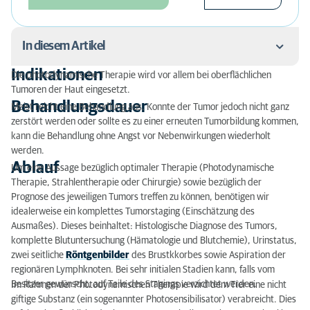
In diesem Artikel
Indikationen
Die photodynamische Therapie wird vor allem bei oberflächlichen
Indikationen
Tumoren der Haut eingesetzt.
Behandlungsdauer
Meist reicht eine Behandlung aus. Konnte der Tumor jedoch nicht ganz
Behandlungsdauer
zerstört werden oder sollte es zu einer erneuten Tumorbildung kommen,
kann die Behandlung ohne Angst vor Nebenwirkungen wiederholt
Ablauf
werden.
Ablauf
Nebenwirkungen
Um eine Aussage bezüglich optimaler Therapie (Photodynamische
Therapie, Strahlentherapie oder Chirurgie) sowie bezüglich der
Prognose des jeweiligen Tumors treffen zu können, benötigen wir
idealerweise ein komplettes Tumorstaging (Einschätzung des
Ausmaßes). Dieses beinhaltet: Histologische Diagnose des Tumors,
komplette Blutuntersuchung (Hämatologie und Blutchemie), Urinstatus,
zwei seitliche
Röntgenbilder
des Brustkkorbes sowie Aspiration der
regionären Lymphknoten. Bei sehr initialen Stadien kann, falls vom
Besitzer gewünscht, auf Teile des Stagings verzichtet werden.
Im Rahmen der Photodynamischen Therapie wird dem Tier eine nicht
giftige Substanz (ein sogenannter Photosensibilisator) verabreicht. Dies