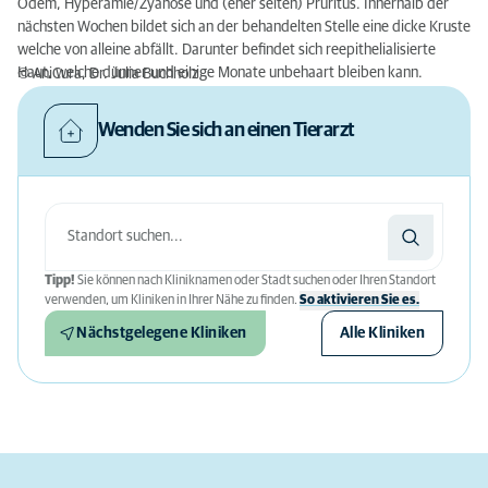
Ödem, Hyperämie/Zyanose und (eher selten) Pruritus. Innerhalb der
nächsten Wochen bildet sich an der behandelten Stelle eine dicke Kruste
welche von alleine abfällt. Darunter befindet sich reepithelialisierte
Haut, welche dünner und einige Monate unbehaart bleiben kann.
© AniCura, Dr. Julia Buchholz
Wenden Sie sich an einen Tierarzt
Tipp!
Sie können nach Kliniknamen oder Stadt suchen oder Ihren Standort
verwenden, um Kliniken in Ihrer Nähe zu finden.
So aktivieren Sie es.
Nächstgelegene Kliniken
Alle Kliniken