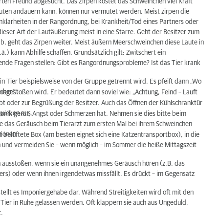
rten Freund abgesucht. Das Zirpen kostet das Schweinchen viel Kraft
nuten andauern kann, können nur vermutet werden. Meist zirpen die
i Unklarheiten in der Rangordnung, bei Krankheit/Tod eines Partners oder
ieser Art der Lautäußerung meist in eine Starre. Geht der Besitzer zum
 ab, geht das Zirpen weiter. Meist äußern Meerschweinchen diese Laute in
.ä.) kann Abhilfe schaffen. Grundsätzlich gilt: Zwitschert ein
ende Fragen stellen: Gibt es Rangordnungsprobleme? Ist das Tier krank
in Tier beispielsweise von der Gruppe getrennt wird. Es pfeift dann „Wo
rher!“.
usgestoßen wird. Er bedeutet dann soviel wie: „Achtung, Feind – Lauft
bt oder zur Begrüßung der Besitzer. Auch das Öffnen der Kühlschranktür
 Quieken aus.
n Panik gerät, Angst oder Schmerzen hat. Nehmen sie dies bitte beim
sie das Geräusch beim Tierarzt zum ersten Mal bei ihrem Schweinchen
tionen.
 belüftete Box (am besten eignet sich eine Katzentransportbox), in die
n und vermeiden Sie – wenn möglich – im Sommer die heiße Mittagszeit
n ausstoßen, wenn sie ein unangenehmes Geräusch hören (z.B. das
rs) oder wenn ihnen irgendetwas missfällt. Es drückt – im Gegensatz
tellt es Imponiergehabe dar. Während Streitigkeiten wird oft mit den
Tier in Ruhe gelassen werden. Oft klappern sie auch aus Ungeduld,
t.