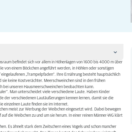
sraum befindet sich vor allem in Höhenlagen von 1600 bis 4000 m über
 die von einem Böckchen angeführt werden, in Höhlen oder sonstigen
f eingelaufenen „Trampelpfaden“. Ihre Ernährung besteht hauptsächlich
d sie keine Kostverächter. Meerschweinchen sind in den frühen
ch bei unseren Hausmeerschweinchen beobachten kann.
ler“. Man unterscheidet viele verschiedene Laute. Haben Kinder
de der verschiedenen Lautäußerungen kennen lernen, damit sie die
e einzelnen Laute finden sie im Internet.
kchen meist zur Werbung der Weibchen eingesetzt wird. Dabei bewegen
 auf die Weibchen zu und um sie herum. In einer reinen Männer-WG klärt
hen. Es ähnelt stark dem Zwitschern eines Vogels und schon mancher