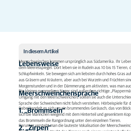
In diesem Artikel
Meerschweinchen kommen ursprünglich aus Südamerika. Ihr Leben
Lebensweise
dem Meeresspiegel. Dort leben sie in Rudeln aus 10 bis 15 Tieren,
Lebensweise
Schlupfwinkeln. Sie bewegen sich am liebsten durch hohes Gras au
Meerschweinchensprache
aus Gräsern und Kräutern, aber auch bei Wurzeln und Früchten sin
Morgenstunden und in der Dämmerung am aktivsten, was man au
Die kleinen pummeligen Nager sind außerdem richtige „Plappermäu
1. „Brommseln“
Meerschweinchensprache
Umgang mit den Meerschweinchen, sollten sie auch die Unterschie
2. „Zirpen“
Sprache der Schweinchen nicht falsch verstehen. Hörbeispiele für di
Dabei handelt es sich um ein brummendes Geräusch, das von Böc
1. „Brommseln“
sich die Männchen wiegend mit dem Hinterteil und gesenktem Kopf
3. „Pfeifen/Flöten/Quieken“
das Brommseln die Rangordnung unter den einzelnen Tieren.
Darunter versteht man die lauteste Vokalisation der Meerschweinc
4. „Purren“
2. „Zirpen“