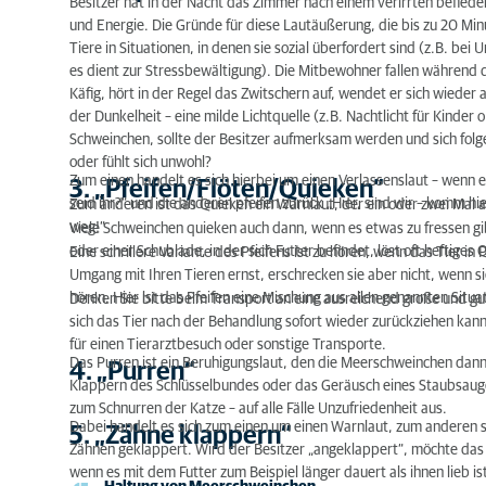
Besitzer hat in der Nacht das Zimmer nach einem verirrten befiede
und Energie. Die Gründe für diese Lautäußerung, die bis zu 20 Mi
5. „Zähne klappern“
Tiere in Situationen, in denen sie sozial überfordert sind (z.B. be
es dient zur Stressbewältigung). Die Mitbewohner fallen während d
Käfig, hört in der Regel das Zwitschern auf, wendet er sich wieder
der Dunkelheit – eine milde Lichtquelle (z.B. Nachtlicht für Kinder o
Schweinchen, sollte der Besitzer aufmerksam werden und sich folg
oder fühlt sich unwohl?
Zum einen handelt es sich hierbei um einen Verlassenslaut – wenn e
3. „Pfeifen/Flöten/Quieken“
seid ihr?“ und die anderen pfeifen zurück „Hier, sind wir – komm hie
Zum anderen ist das Quieken ein Warnlaut, der ein oder zwei Mal a
weg!“
Viele Schweinchen quieken auch dann, wenn es etwas zu fressen gi
oder einer Schublade, in der sich Futter befindet, löst oft heftiges
Eine schrillere Variante des Pfeifens ist zu hören, wenn das Tier i
Umgang mit Ihren Tieren ernst, erschrecken sie aber nicht, wenn 
hören. Hier ist das Pfeifen eine Mischung aus allen genannten Situa
Denken Sie bitte beim Transport an eine ausreichend große und gut
sich das Tier nach der Behandlung sofort wieder zurückziehen kan
für einen Tierarztbesuch oder sonstige Transporte.
Das Purren ist ein Beruhigungslaut, den die Meerschweinchen dan
4. „Purren“
Klappern des Schlüsselbundes oder das Geräusch eines Staubsauge
zum Schnurren der Katze – auf alle Fälle Unzufriedenheit aus.
Dabei handelt es sich zum einen um einen Warnlaut, zum anderen s
5. „Zähne klappern“
Zähnen geklappert. Wird der Besitzer „angeklappert“, möchte das 
wenn es mit dem Futter zum Beispiel länger dauert als ihnen lieb is