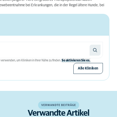
 Gewebeentnahme bei Erkrankungen, die in der Regel ältere Hunde, bei
.
 verwenden, um Kliniken in Ihrer Nähe zu finden.
So aktivieren Sie es.
Alle Kliniken
VERWANDTE BEITRÄGE
Verwandte Artikel