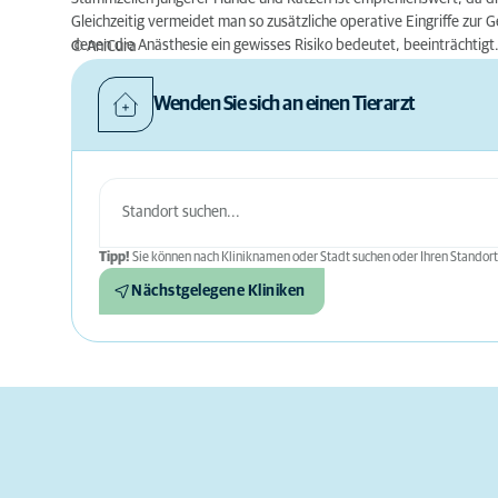
Gleichzeitig vermeidet man so zusätzliche operative Eingriffe zur
denen die Anästhesie ein gewisses Risiko bedeutet, beeinträchtigt
© AniCura
Wenden Sie sich an einen Tierarzt
Tipp!
Sie können nach Kliniknamen oder Stadt suchen oder Ihren Standort
Nächstgelegene Kliniken