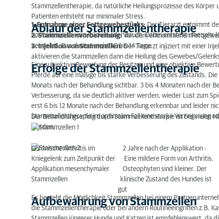
Stammzellentherapie, da natürliche Heilungsprozesse des Körper un
Patienten entsteht nur minimaler Stress.
1. Entnahme einer Fettgewebestücks:
Der Tierarzt entnimmt dem
Ablauf der Stammzellentherapie
normalerweise vom Rücken oder Bauch. Dabei entsteht eine sehr k
2. Stammzellenvorbereitung:
Von dem entnommenen Fettgewebe 
vermehrt. Das dauert meist 10 bis 14 Tage.
3. Injektion von Stammzellen:
Der Tierarzt injiziert mit einer I
aktivieren die Stammzellen dann die Heilung des Gewebes/Gelenk
Eine subjektive Bewertung der Besitzer und eine objektive Bewer
Erfolge der Stammzellentherapie
Pferde auf eine mäßige bis starke Verbesserung des Zustands. Die
Monats nach der Behandlung sichtbar. 3 bis 4 Monaten nach der Beh
Verbesserung, da sie deutlich aktiver werden, wieder Lust zum Spi
erst 6 bis 12 Monate nach der Behandlung erkennbar und leider nic
Stammzellentherapie im optimalen Fall eine starke Verringerung od
Der Behandlungserfolg durch Stammzellentherapie ist bei vielen
worden.
Chronische Arthritis im 2 Jahre nach der Applikation -
Kniegelenk zum Zeitpunkt der Eine mildere Form von Arthritis.
Applikation mesenchymaler Osteophyten sind kleiner. Der
Stammzellen klinische Zustand des Hundes ist
gut
Es besteht die Möglichkeit Stammzellen bei einem Partneruntern
Aufbewahrung von Stammzellen
die Stammzellentherapie oder bei andern Routineeingriffen z.B. K
Stammzellen jüngerer Hunde und Katzen ist empfehlenswert, da die