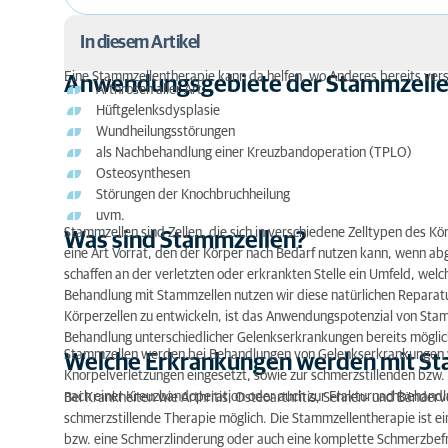
In diesem Artikel
Eine Stammzellentherapie kann da helfen, wo Anderes bereits vers
Anwendungsgebiete der Stammzelle
Arthrosen aller Art
Anwendungsgebiete der Stammzellentherapie
Hüftgelenksdysplasie
Wundheilungsstörungen
Was sind Stammzellen?
als Nachbehandlung einer Kreuzbandoperation (TPLO)
Osteosynthesen
Welche Erkrankungen werden mit Stammzellen b
Störungen der Knochbruchheilung
uvm.
Ablauf der Stammzellentherapie
Stammzellen sind Zellen, die sich in verschiedene Zelltypen des Kö
Was sind Stammzellen?
eine Art Vorrat, den der Körper nach Bedarf nutzen kann, wenn a
Erfolge der Stammzellentherapie
schaffen an der verletzten oder erkrankten Stelle ein Umfeld, wel
Behandlung mit Stammzellen nutzen wir diese natürlichen Reparatu
Aufbewahrung von Stammzellen
Körperzellen zu entwickeln, ist das Anwendungspotenzial von Stamm
Behandlung unterschiedlicher Gelenkserkrankungen bereits möglic
Stammzellen werden bei Behandlungen von Gelenkserkrankungen wi
Welche Erkrankungen werden mit St
Knorpelverletzungen eingesetzt, sowie zur schmerzstillenden bzw.
nach einer Kreuzbandoperation oder auch zur Frakturnachbehandl
Bei Krankheiten wie Arthritis, Osteoarthritis, Sehnen- und Bänder
schmerzstillende Therapie möglich. Die Stammzellentherapie ist e
bzw. eine Schmerzlinderung oder auch eine komplette Schmerzbefr