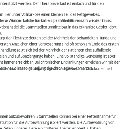
terstützt werden. Der Therapieverlauf ist einfach und für den
 Tier unter Vollnarkose einen kleinen Teil des Fettgewebes,
leine Wunde, welche nur mit ein paar Stichen vernäht werden muss.
werden im Labor die darin enthaltenen Stammzellen isoliert und
njektionsnadel die Stammzellen unmittelbar in das erkrankte Gebiet, dort
s.
tung der Tierärzte deuten bei der Mehrheit der behandelten Hunde und
 ersten Anzeichen einer Verbesserung sind oft schon am Ende des ersten
andlung zeigt sich bei der Mehrheit der Patienten eine auffallende
elen und auf Spaziergänge haben. Eine vollständige Genesung ist aber
ht immer erreichbar. Bei chronischen Erkrankungen erreichen wir mit der
er eine vollständige Heilung der chronischen Schmerzen.
 Hunden und Pferden röntgenologisch nachgewiesen und dokumentiert
ehmen aufzubewahren. Stammzellen können bei einer Fettentnahme für
astration für die Aufbewahrung isoliert werden. Die Aufbewahrung von
 Zellen jüngerer Tiere ein größeres Therapiepotential haben.