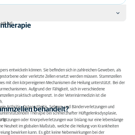
agt hat:
ntherapie
ehandelt?
rpers entwickeln können. Sie befinden sich in zahlreichen Geweben, als
bgestorbene oder verletzte Zellen ersetzt werden müssen. Stammzellen
ches mit den körpereigenen Mechanismen die Heilung unterstützt. Bei der
rmechanismen. Aufgrund der Fähigkeit, sich in verschiedene
zellen praktisch unbegrenzt. In der Veterinärmedizin ist die
h.
e Arthritis, Osteoarthritis, Sehnen- und Bänderverletzungen und
ammzellen behandelt?
 unterstützenden Therapie bei schmerzhafter Hüftgelenksdysplasie,
ung.
verletzungen oder Knorpelverletzungen war bislang nur eine lebenslange
ine Neuheit im globalen Maßstab, welche die Heilung von Krankheiten
eiung bewirken kann. Es gibt keine Nebenwirkungen bei der