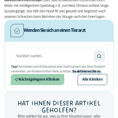
während der freien Tage.
Gönnen Sie Ihren Hunden statt überschweifenden Leckereien doch
lieber mit intelligentem Spielzeug z.B. von Nina Ottoson schöne lange
Spaziergänge, das hält den Hund fit und gesund und begrenzt auch
unseren Schrecken beim Betreten der Waage nach den Feiertagen.
Wenden Sie sich an einen Tierarzt
Tipp!
Sie können nach Kliniknamen oder Stadt suchen oder Ihren Standort
verwenden, um Kliniken in Ihrer Nähe zu finden.
So aktivieren Sie es.
Nächstgelegene Kliniken
Alle Kliniken
HAT IHNEN DIESER ARTIKEL
GEHOLFEN?
Bitte wählen Sie aus, was zu Ihrer Situation passt, oder