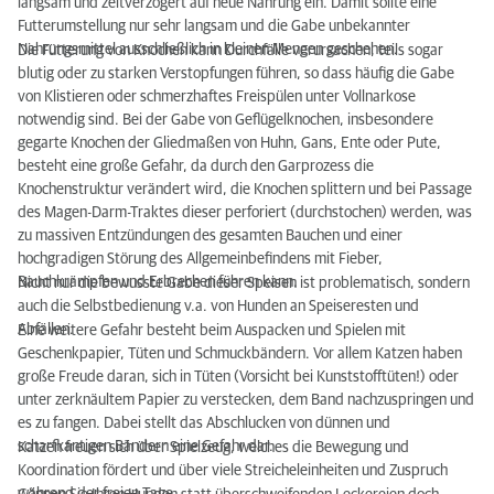
langsam und zeitverzögert auf neue Nahrung ein. Damit sollte eine
Futterumstellung nur sehr langsam und die Gabe unbekannter
Nahrungsmittel ausschließlich in kleinen Mengen geschehen.
Die Fütterung von Knochen kann Durchfälle verursachen, teils sogar
blutig oder zu starken Verstopfungen führen, so dass häufig die Gabe
von Klistieren oder schmerzhaftes Freispülen unter Vollnarkose
notwendig sind. Bei der Gabe von Geflügelknochen, insbesondere
gegarte Knochen der Gliedmaßen von Huhn, Gans, Ente oder Pute,
besteht eine große Gefahr, da durch den Garprozess die
Knochenstruktur verändert wird, die Knochen splittern und bei Passage
des Magen-Darm-Traktes dieser perforiert (durchstochen) werden, was
zu massiven Entzündungen des gesamten Bauchen und einer
hochgradigen Störung des Allgemeinbefindens mit Fieber,
Bauchkrämpfen und Erbrechen führen kann.
Nicht nur die bewusste Gabe dieser Speisen ist problematisch, sondern
auch die Selbstbedienung v.a. von Hunden an Speiseresten und
Abfällen.
Eine weitere Gefahr besteht beim Auspacken und Spielen mit
Geschenkpapier, Tüten und Schmuckbändern. Vor allem Katzen haben
große Freude daran, sich in Tüten (Vorsicht bei Kunststofftüten!) oder
unter zerknäultem Papier zu verstecken, dem Band nachzuspringen und
es zu fangen. Dabei stellt das Abschlucken von dünnen und
scharfkantigen Bändern eine Gefahr dar.
Katzen freuen sich über Spielzeug, welches die Bewegung und
Koordination fördert und über viele Streicheleinheiten und Zuspruch