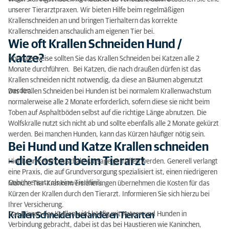
unserer Tierarztpraxen. Wir bieten Hilfe beim regelmäßigen
Krallenschneiden an und bringen Tierhaltern das korrekte
Krallenschneiden anschaulich am eigenen Tier bei.
Wie oft Krallen Schneiden Hund /
Katze?
Normalerweise sollten Sie das Krallen Schneiden bei Katzen alle 2
Monate durchführen. Bei Katzen, die nach draußen dürfen ist das
Krallen schneiden nicht notwendig, da diese an Bäumen abgenutzt
werden.
Das Krallen Schneiden bei Hunden ist bei normalem Krallenwachstum
normalerweise alle 2 Monate erforderlich, sofern diese sie nicht beim
Toben auf Asphaltböden selbst auf die richtige Länge abnutzen. Die
Wolfskralle nutzt sich nicht ab und sollte ebenfalls alle 2 Monate gekürzt
werden. Bei manchen Hunden, kann das Kürzen häufiger nötig sein.
Bei Hund und Katze Krallen schneiden
– die Kosten beim Tierarzt
Hier kann keine pauschale Aussage getroffen werden. Generell verlangt
eine Praxis, die auf Grundversorgung spezialisiert ist, einen niedrigeren
Gebührensatz als eine Tierklinik.
Manche Tier-Krankenversicherungen übernehmen die Kosten für das
Kürzen der Krallen durch den Tierarzt. Informieren Sie sich hierzu bei
Ihrer Versicherung.
Das Kürzen der Krallen wird häufig mit Katzen und Hunden in
Krallen Schneiden bei anderen Tierarten
Verbindung gebracht, dabei ist das bei Haustieren wie Kaninchen,