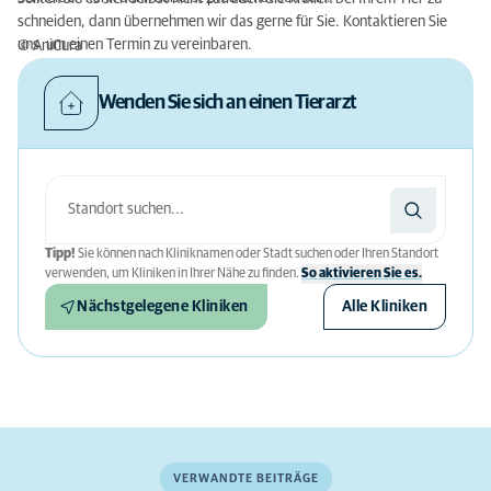
schneiden, dann übernehmen wir das gerne für Sie. Kontaktieren Sie
uns um einen Termin zu vereinbaren.
© AniCura
Wenden Sie sich an einen Tierarzt
Tipp!
Sie können nach Kliniknamen oder Stadt suchen oder Ihren Standort
verwenden, um Kliniken in Ihrer Nähe zu finden.
So aktivieren Sie es.
Nächstgelegene Kliniken
Alle Kliniken
VERWANDTE BEITRÄGE