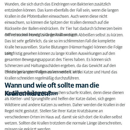
Wie oft Krallen Schneiden Hund / Katze?
Wunden, die sich durch das Eindringen von Bakterien zusätzlich
entzünden können. Das kann ebenfalls der Fall sein, wenn die langen
Bei Hund und Katze Krallen schneiden – die Kosten
Krallen in die Pfotenballen einwachsen. Auch wenn diese nicht
beim Tierarzt
einwachsen, so können die Spitzen der Krallen dennoch auf die
Rückseite der Ballen eindrücken. Ihr Tier hat dadurch Schmerzen beim
Fazit – Krallen schneiden bei Katzen und Hunden
Auftreten und bewegt sich deshalb weniger.
Oft versuchen Hunde zu lange Krallen durch Abbeißen selbst zu kürzen.
Das ist sehr gefährlich, da sie so im schlimmsten Fall die komplette
Kralle herausreißen. Starke Blutungen (Hämorrhagie) können die Folge
sein.
Langfristig gesehen können zu lange Krallen Auswirkungen auf den
gesamten Bewegungsapparat des Tieres haben. Es können sich
Schmerzen und Haltungsschäden ergeben, da das Gewicht auf den
Pfoten bei langen Krallen anders verteilt wird.
Um die genannten Folgen zu vermeiden, ist bei Katze und Hund das
Krallen schneiden regelmäßig durchzuführen.
Wann und wie oft sollte man die
Krallen kürzen?
Draußen gehaltene Katzen brauchen scharfe Krallen, denn diese dienen
Krallen schneiden Katzen
als Kletter- und Sprunghilfe und helfen der Katze dabei, sich gegen
Wildtiere und andere Katzen zu wehren. Daher werden die Krallen in der
Regel nicht gestutzt. Stellen Sie Ihrer Katze Kratzbäume an
verschiedenen Orten im Haus auf, damit sie sich dort die Krallen selbst
wetzen. Sollten die Krallen trotzdem die normale Länge überschreiten,
müssen sie gekürzt werden.