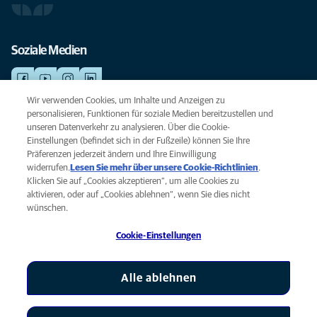
Soziale Medien
Wir verwenden Cookies, um Inhalte und Anzeigen zu
personalisieren, Funktionen für soziale Medien bereitzustellen und
NOTDIENSTE
unseren Datenverkehr zu analysieren. Über die Cookie-
Finden Sie hier Ihre Standorte mit Notfallservice. Weil Ihr Tier die beste
Einstellungen (befindet sich in der Fußzeile) können Sie Ihre
Versorgung verdient.
Präferenzen jederzeit ändern und Ihre Einwilligung
widerrufen.
Lesen Sie mehr über unsere Cookie-Richtlinien
(opens
.
Klicken Sie auf „Cookies akzeptieren“, um alle Cookies zu
in a
Datenschutz
aktivieren, oder auf „Cookies ablehnen“, wenn Sie dies nicht
new
Legal
wünschen.
tab)
Hinweis zu Cookies
Cookie-Einstellungen
Barrierefreiheit
Global Human Rights
AniCura ist eine Tochtergesellschaft von Mars, Inc © 2026
Alle ablehnen