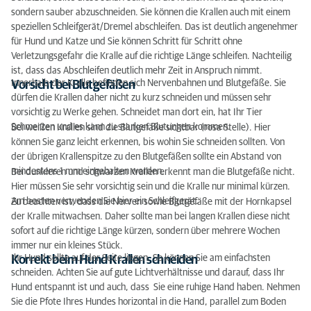
sondern sauber abzuschneiden. Sie können die Krallen auch mit einem
speziellen Schleifgerät/Dremel abschleifen. Das ist deutlich angenehmer
für Hund und Katze und Sie können Schritt für Schritt ohne
Verletzungsgefahr die Kralle auf die richtige Länge schleifen. Nachteilig
ist, dass das Abschleifen deutlich mehr Zeit in Anspruch nimmt.
Innerhalb der Kralle befinden sich Nervenbahnen und Blutgefäße. Sie
Vorsicht bei Blutgefäßen
dürfen die Krallen daher nicht zu kurz schneiden und müssen sehr
vorsichtig zu Werke gehen. Schneidet man dort ein, hat Ihr Tier
Schmerzen und es kann zu starken Blutungen kommen.
Bei weißen Krallen sind die Blutgefäße sichtbar (rosa Stelle). Hier
können Sie ganz leicht erkennen, bis wohin Sie schneiden sollten. Von
der übrigen Krallenspitze zu den Blutgefäßen sollte ein Abstand von
mindestens 1 mm eingehalten werden.
Bei dunkleren und schwarzen Krallen erkennt man die Blutgefäße nicht.
Hier müssen Sie sehr vorsichtig sein und die Kralle nur minimal kürzen.
Am besten verwenden Sie hier ein Schleifgerät.
Zu beachten ist, dass die Nerven sowie Blutgefäße mit der Hornkapsel
der Kralle mitwachsen. Daher sollte man bei langen Krallen diese nicht
sofort auf die richtige Länge kürzen, sondern über mehrere Wochen
immer nur ein kleines Stück.
Ihr Hund sollte auf der Seite liegen. So können Sie am einfachsten
Korrekt beim Hund Krallen schneiden
schneiden. Achten Sie auf gute Lichtverhältnisse und darauf, dass Ihr
Hund entspannt ist und auch, dass Sie eine ruhige Hand haben. Nehmen
Sie die Pfote Ihres Hundes horizontal in die Hand, parallel zum Boden