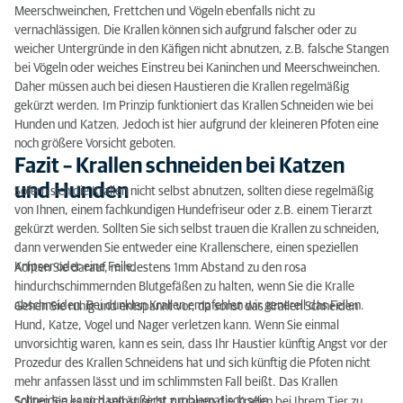
Meerschweinchen, Frettchen und Vögeln ebenfalls nicht zu
vernachlässigen. Die Krallen können sich aufgrund falscher oder zu
weicher Untergründe in den Käfigen nicht abnutzen, z.B. falsche Stangen
bei Vögeln oder weiches Einstreu bei Kaninchen und Meerschweinchen.
Daher müssen auch bei diesen Haustieren die Krallen regelmäßig
gekürzt werden. Im Prinzip funktioniert das Krallen Schneiden wie bei
Hunden und Katzen. Jedoch ist hier aufgrund der kleineren Pfoten eine
noch größere Vorsicht geboten.
Fazit – Krallen schneiden bei Katzen
und Hunden
Sofern sich die Krallen nicht selbst abnutzen, sollten diese regelmäßig
von Ihnen, einem fachkundigen Hundefriseur oder z.B. einem Tierarzt
gekürzt werden. Sollten Sie sich selbst trauen die Krallen zu schneiden,
dann verwenden Sie entweder eine Krallenschere, einen speziellen
Knipser oder eine Feile.
Achten Sie darauf, mindestens 1mm Abstand zu den rosa
hindurchschimmernden Blutgefäßen zu halten, wenn Sie die Kralle
abschneiden. Bei dunklen Krallen empfehlen wir generell das Feilen.
Gehen Sie ruhig und entspannt vor, da sonst das Krallen Schneiden
Hund, Katze, Vogel und Nager verletzen kann. Wenn Sie einmal
unvorsichtig waren, kann es sein, dass Ihr Haustier künftig Angst vor der
Prozedur des Krallen Schneidens hat und sich künftig die Pfoten nicht
mehr anfassen lässt und im schlimmsten Fall beißt. Das Krallen
Schneiden kann dann äußerst problematisch sein.
Sollten Sie es sich selbst nicht zutrauen die Krallen bei Ihrem Tier zu