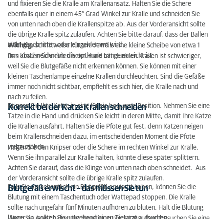
und fixieren Sie die Kralle am Krallenansatz. Halten Sie die Schere
ebenfalls quer in einem 45° Grad Winkel zur Kralle und schneiden Sie
von unten nach oben die Krallenspitze ab. Aus der Vorderansicht sollte
die übrige Kralle spitz zulaufen. Achten Sie bitte darauf, dass der Ballen
nicht geschnitten oder eingeklemmt wird.
Wichtig:
schrittweise kürzen! Jeweils eine kleine Scheibe von etwa 1
mm abschneiden bis die optimale Länge erreicht ist.
Das Krallen Schneiden beim Hund mit dunklen Krallen ist schwieriger,
weil Sie die Blutgefäße nicht erkennen können. Sie können mit einer
kleinen Taschenlampe einzelne Krallen durchleuchten. Sind die Gefäße
immer noch nicht sichtbar, empfiehlt es sich hier, die Kralle nach und
nach zu feilen.
Bringen Sie Ihre Katze in eine für sie bequeme Position. Nehmen Sie eine
Korrekt bei der Katze Krallen schneiden
Tatze in die Hand und drücken Sie leicht in deren Mitte, damit Ihre Katze
die Krallen ausfährt. Halten Sie die Pfote gut fest, denn Katzen neigen
beim Krallenschneiden dazu, im entscheidenden Moment die Pfote
wegzuziehen.
Halten Sie den Knipser oder die Schere im rechten Winkel zur Kralle.
Wenn Sie ihn parallel zur Kralle halten, könnte diese später splittern.
Achten Sie darauf, dass die Klinge von unten nach oben schneidet. Aus
der Vorderansicht sollte die übrige Kralle spitz zulaufen.
Falls Sie versehentlich ein Blutgefäß erwischt haben, können Sie die
Blutgefäß erwischt – das müssen Sie tun
Blutung mit einem Taschentuch oder Wattepad stoppen. Die Kralle
sollte nach ungefähr fünf Minuten aufhören zu bluten. Hält die Blutung
länger an, sollten Sie umgehend einen Tierarzt aufsuchen.
Wenn Sie Angst haben Ihr Haustier zu verletzen, dann besuchen Sie eine