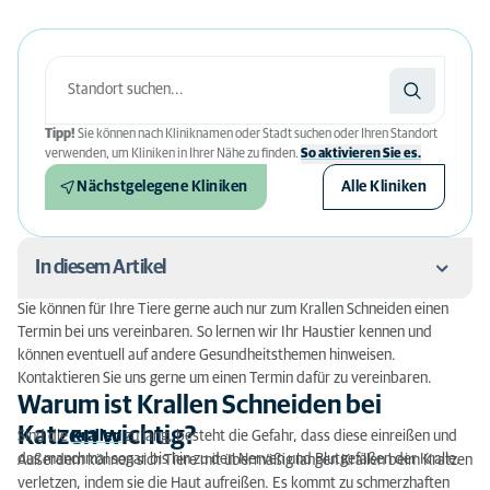
Tipp!
Sie können nach Kliniknamen oder Stadt suchen oder Ihren Standort
verwenden, um Kliniken in Ihrer Nähe zu finden.
So aktivieren Sie es.
Nächstgelegene Kliniken
Alle Kliniken
In diesem Artikel
Sie können für Ihre Tiere gerne auch nur zum Krallen Schneiden einen
Warum ist Krallen Schneiden bei Katzen wichtig?
Termin bei uns vereinbaren. So lernen wir Ihr Haustier kennen und
können eventuell auf andere Gesundheitsthemen hinweisen.
Wann und wie oft sollte man die Krallen kürzen?
Kontaktieren Sie uns gerne um einen Termin dafür zu vereinbaren.
Warum ist Krallen Schneiden bei
Korrekte Vorgehensweise beim Krallen schneiden
Katzen wichtig?
Sind die
Krallen
zu lang, besteht die Gefahr, dass diese einreißen und
das manchmal sogar bis hin zu den Nerven und Blutgefäßen der Kralle.
Das richtige Gerät zum Krallen Schneiden
Außerdem können sich Tiere mit übermäßig langen Krallen beim Kratzen
verletzen, indem sie die Haut aufreißen. Es kommt zu schmerzhaften