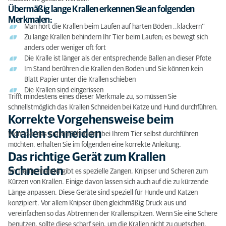
Übermäßig lange Krallen erkennen Sie an folgenden
Merkmalen:
Man hört die Krallen beim Laufen auf harten Böden ,,klackern’’
Zu lange Krallen behindern Ihr Tier beim Laufen; es bewegt sich
anders oder weniger oft fort
Die Kralle ist länger als der entsprechende Ballen an dieser Pfote
Im Stand berühren die Krallen den Boden und Sie können kein
Blatt Papier unter die Krallen schieben
Die Krallen sind eingerissen
Trifft mindestens eines dieser Merkmale zu, so müssen Sie
schnellstmöglich das Krallen Schneiden bei Katze und Hund durchführen.
Korrekte Vorgehensweise beim
Krallen schneiden
Wenn Sie das Krallen Schneiden bei Ihrem Tier selbst durchführen
möchten, erhalten Sie im folgenden eine korrekte Anleitung.
Das richtige Gerät zum Krallen
Schneiden
Im Tierfachhandel gibt es spezielle Zangen, Knipser und Scheren zum
Kürzen von Krallen. Einige davon lassen sich auch auf die zu kürzende
Länge anpassen. Diese Geräte sind speziell für Hunde und Katzen
konzipiert. Vor allem Knipser üben gleichmäßig Druck aus und
vereinfachen so das Abtrennen der Krallenspitzen. Wenn Sie eine Schere
benutzen, sollte diese scharf sein, um die Krallen nicht zu quetschen,