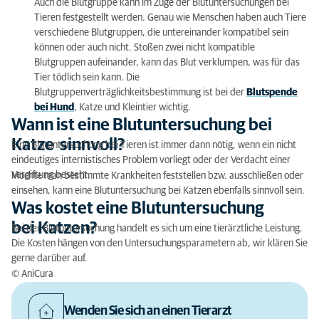
Auch die Blutgruppe kann im Zuge der Blutuntersuchungen bei
Tieren festgestellt werden. Genau wie Menschen haben auch Tiere
verschiedene Blutgruppen, die untereinander kompatibel sein
können oder auch nicht. Stoßen zwei nicht kompatible
Blutgruppen aufeinander, kann das Blut verklumpen, was für das
Tier tödlich sein kann. Die
Blutgruppenverträglichkeitsbestimmung ist bei der
Blutspende
bei Hund
, Katze und Kleintier wichtig.
Wann ist eine Blutuntersuchung bei
Katze sinnvoll?
Eine Blutuntersuchung bei Tieren ist immer dann nötig, wenn ein nicht
eindeutiges internistisches Problem vorliegt oder der Verdacht einer
Vergiftung besteht.
Möchte man bestimmte Krankheiten feststellen bzw. ausschließen oder
einsehen, kann eine Blutuntersuchung bei Katzen ebenfalls sinnvoll sein.
Was kostet eine Blutuntersuchung
bei Katzen?
Bei der Blutuntersuchung handelt es sich um eine tierärztliche Leistung.
Die Kosten hängen von den Untersuchungsparametern ab, wir klären Sie
gerne darüber auf.
© AniCura
Wenden Sie sich an einen Tierarzt