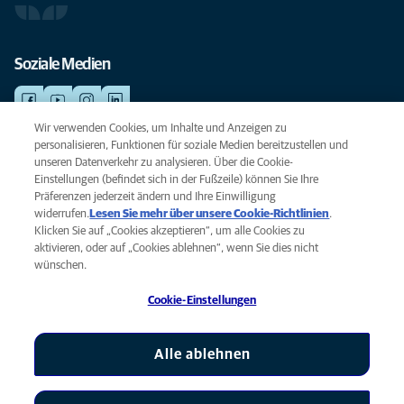
Soziale Medien
Wir verwenden Cookies, um Inhalte und Anzeigen zu
personalisieren, Funktionen für soziale Medien bereitzustellen und
NOTDIENSTE
unseren Datenverkehr zu analysieren. Über die Cookie-
Finden Sie hier Ihre Standorte mit Notfallservice. Weil Ihr Tier die beste
Einstellungen (befindet sich in der Fußzeile) können Sie Ihre
Versorgung verdient.
Präferenzen jederzeit ändern und Ihre Einwilligung
widerrufen.
Lesen Sie mehr über unsere Cookie-Richtlinien
(opens
.
Klicken Sie auf „Cookies akzeptieren“, um alle Cookies zu
in a
Datenschutz
aktivieren, oder auf „Cookies ablehnen“, wenn Sie dies nicht
new
Legal
wünschen.
tab)
Hinweis zu Cookies
Cookie-Einstellungen
Barrierefreiheit
Global Human Rights
AniCura ist eine Tochtergesellschaft von Mars, Inc © 2026
Alle ablehnen