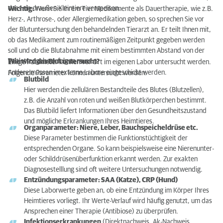
dass sie draußen Kleintiere verspeisen.
Wichtig:
Wenn
Sie Ihrem Tier Medikamente als Dauertherapie, wie z.B.
Herz-, Arthrose-, oder Allergiemedikation geben, so sprechen Sie vor
der Blutuntersuchung den behandelnden Tierarzt an. Er teilt Ihnen mit,
ob das Medikament zum routinemäßigen Zeitpunkt gegeben werden
soll und ob die Blutabnahme mit einem bestimmten Abstand von der
Tablettengabe erfolgen muss.
Wie wird das Blut untersucht?
Einige Parameter können vor Ort im eigenen Labor untersucht werden.
Andere müssen in externe Labore eingeschickt werden.
Folgende Parameter können untersucht werden:
Blutbild
Hier werden die zellulären Bestandteile des Blutes (Blutzellen),
z.B. die Anzahl von roten und weißen Blutkörperchen bestimmt.
Das Blutbild liefert Informationen über den Gesundheitszustand
und mögliche Erkrankungen Ihres Heimtieres.
Organparameter: Niere, Leber, Bauchspeicheldrüse etc.
Diese Parameter bestimmen die Funktionstüchtigkeit der
entsprechenden Organe. So kann beispielsweise eine Nierenunter-
oder Schilddrüsenüberfunktion erkannt werden. Zur exakten
Diagnosestelllung sind oft weitere Untersuchungen notwendig.
Entzündungsparameter: SAA (Katze), CRP (Hund)
Diese Laborwerte geben an, ob eine Entzündung im Körper Ihres
Heimtieres vorliegt. Ihr Werte-Verlauf wird häufig genutzt, um das
Ansprechen einer Therapie (Antibiose) zu überprüfen.
Infektionserkrankungen
(Direktnachweis, Ak-Nachweis,