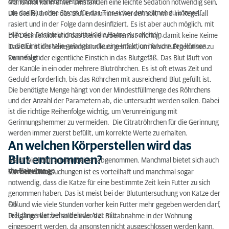
der Nadel verletzt werden soll.
Manchmal kann unter Umständen eine leichte Sedation notwendig sein,
um das Blut ohne Stress für das Tier sicher entnehmen zu können.
Die Stelle, an der das Blut entnommen werden soll, wird im Regelfall
rasiert und in der Folge dann desinfiziert. Es ist aber auch möglich, mit
Hilfe des Desinfektionsmittels die Haare zu scheiteln.
Die Desinfektion und das sterile Arbeiten ist wichtig, damit keine Keime
in die Einstichstelle gelangen, die eine Infektion hervorrufen können.
Das Blut in der Vene wird dann kurz gestaut, um falsche Ergebnisse zu
vermeiden.
Dann folgt der eigentliche Einstich in das Blutgefäß. Das Blut läuft von
der Kanüle in ein oder mehrere Blutröhrchen. Es ist oft etwas Zeit und
Geduld erforderlich, bis das Röhrchen mit ausreichend Blut gefüllt ist.
Die benötigte Menge hängt von der Mindestfüllmenge des Röhrchens
und der Anzahl der Parametern ab, die untersucht werden sollen. Dabei
ist die richtige Reihenfolge wichtig, um Verunreinigung mit
Gerinnungshemmer zu vermeiden. Die Citratröhrchen für die Gerinnung
werden immer zuerst befüllt, um korrekte Werte zu erhalten.
An welchen Körperstellen wird das
Blut entnommen?
Meist wird Blut an den Beinen abgenommen. Manchmal bietet sich auch
die Halsvene an.
Vorbereitung
Für viele Untersuchungen ist es vorteilhaft und manchmal sogar
notwendig, dass die Katze für eine bestimmte Zeit kein Futter zu sich
genommen haben. Das ist meist bei der Blutuntersuchung von Katze der
Fall.
Ob und wie viele Stunden vorher kein Futter mehr gegeben werden darf,
teilt Ihnen der behandelnde Arzt mit.
Freigängerkatzen sollten vor der Blutabnahme in der Wohnung
eingesperrt werden, da ansonsten nicht ausgeschlossen werden kann,