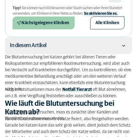
Tipp!
Sie können nach Kliniknamen oder Stadt suchen oder Ihren Standort
verwenden, um Kliniken in Ihrer Nähe zu finden.
So aktivieren Sie es.
Nächstgelegene Kliniken
Alle Kliniken
In diesem Artikel
Die Blutuntersuchung bei Katzen gehört bei älteren Tieren oder
Wie läuft die Blutuntersuchung bei Katzen ab?
Risikopatienten zur empfohlenen Routineuntersuchung, wird aber auch
bei Verdacht auf Krankheiten durchgeführt. Um zu kontrollieren, ob eine
An welchen Körperstellen wird das Blut
medikamentöse Behandlung anschlägt oder um den weiteren Verlauf
entnommen?
einer Krankheit einzuschätzen, kann ebenfalls eine Blutuntersuchung
nötig sein.
Auch in Notsituationen muss der
Notfall Tierarzt
oft Blut abnehmen,
Wann ist eine Blutuntersuchung bei Katze sinnvoll?
um z.B. eine Vergiftung feststellen oder ausschließen zu können.
Wie läuft die Blutuntersuchung bei
Was kostet eine Blutuntersuchung bei Katzen?
Katzen ab?
Um das Blut zu untersuchen, muss es zunächst über Kanülen und
Blutröhrchen entnommen werden.
Für die Blutabnahme muss Ihre Katze fixiert, also festgehalten werden.
Gerade bei Katzen kann das sehr grob wirken, dient jedoch dem Schutz
der Mitarbeiter und auch dem Schutz der Katze selbst, da sie nicht von