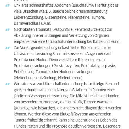
Unklares schmerzhaftes Abdomen (Bauchraum): Hierfür gibt es
viele Ursachen wie z.B. Bauchspeicheldrüsenentzündung,
Leberentzündung, Blasensteine, Nierensteine, Tumore,
Darmverschluss u.v.m.
Nach akuten Traumata (Autounfälle, Fensterstürze etc.) zur
Abklärung innerer Blutungen und Verletzung von Organen
empfehlen wir eine Ultraschalluntersuchung bei Katze und Hund.
Zur Vorsorgeuntersuchung unkastrierter Rüden macht eine
Ultraschalluntersuchng Sinn: mit speziellem Augenmerk auf
Prostata und Hoden. Denn viele ältere Rüden leiden an
Prostataerkrankungen (Prostatazysten, Prostatahyperplasie,
Entzündung, Tumore) oder Hodenerkrankungen
(Nebenhodenentzündung, Hodentumore).
Wir raten v.a. zur Ultraschalluntersuchung bei mittelgroßen und
großen Hunden ab einem Alter von 8 Jahren im Rahmen einer
jährlichen Vorsorgeuntersuchung. Die Milz ist bei diesen Hunden
von besonderem Interesse, da hier häufig Tumore wachsen
(gutartige wie bösartige), die anders nicht diagnostiziert werden
können. Werden diese vom Blutgefäßsystem ausgehenden
Tumore frühzeitig erkannt, kann eine Operation das Leben des
Hundes retten und die Prognose deutlich verbessern. Besonders