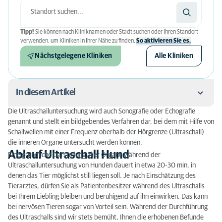
Tipp!
Sie können nach Kliniknamen oder Stadt suchen oder Ihren Standort
verwenden, um Kliniken in Ihrer Nähe zu finden.
So aktivieren Sie es.
Nächstgelegene Kliniken
Alle Kliniken
In diesem Artikel
Die Ultraschalluntersuchung wird auch Sonografie oder Echografie
Ablauf Ultraschall Hund
genannt und stellt ein bildgebendes Verfahren dar, bei dem mit Hilfe von
Schallwellen mit einer Frequenz oberhalb der Hörgrenze (Ultraschall)
Wie sicher ist eine Ultraschalluntersuchung bei
die inneren Organe untersucht werden können.
Hunden?
Ablauf Ultraschall Hund
Eine gründliche Darstellung aller Organe während der
Ultraschalluntersuchung von Hunden dauert in etwa 20-30 min, in
Kosten Ultraschall Hund
denen das Tier möglichst still liegen soll. Je nach Einschätzung des
Tierarztes, dürfen Sie als Patientenbesitzer während des Ultraschalls
Was sollten Sie als Besitzer bei der
bei Ihrem Liebling bleiben und beruhigend auf ihn einwirken. Das kann
Ultraschalluntersuchung Ihres Tieres beachten?
bei nervösen Tieren sogar von Vorteil sein. Während der Durchführung
des Ultraschalls sind wir stets bemüht, Ihnen die erhobenen Befunde