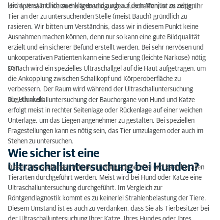
Wann wird eine Ultraschalluntersuchung bei
leicht verständlich zu erklären und auch auf dem Monitor zu zeigen.
Um optimale Untersuchungsbedingungen zu schaffen, ist es nötig, Ihr
Hunden durchgeführt?
Tier an der zu untersuchenden Stelle (meist Bauch) gründlich zu
rasieren. Wir bitten um Verständnis, dass wir in diesem Punkt keine
Ausnahmen machen können, denn nur so kann eine gute Bildqualität
erzielt und ein sicherer Befund erstellt werden. Bei sehr nervösen und
unkooperativen Patienten kann eine Sedierung (leichte Narkose) nötig
sein.
Danach wird ein spezielles Ultraschallgel auf die Haut aufgetragen, um
die Ankopplung zwischen Schallkopf und Körperoberfläche zu
verbessern. Der Raum wird während der Ultraschalluntersuchung
abgedunkelt.
Die Ultraschalluntersuchung der Bauchorgane von Hund und Katze
erfolgt meist in rechter Seitenlage oder Rückenlage auf einer weichen
Unterlage, um das Liegen angenehmer zu gestalten. Bei speziellen
Fragestellungen kann es nötig sein, das Tier umzulagern oder auch im
Stehen zu untersuchen.
Wie sicher ist eine
Ultraschalluntersuchung bei Hunden?
Diese Untersuchungsmethode ist völlig schmerzfrei und kann bei allen
Tierarten durchgeführt werden. Meist wird bei Hund oder Katze eine
Ultraschalluntersuchung durchgeführt. Im Vergleich zur
Röntgendiagnostik kommt es zu keinerlei Strahlenbelastung der Tiere.
Diesem Umstand ist es auch zu verdanken, dass Sie als Tierbesitzer bei
der Ultraschalluntersuchung Ihrer Katze, Ihres Hundes oder Ihres