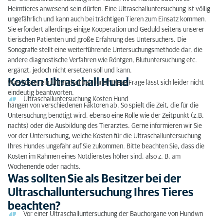
Heimtieres anwesend sein dürfen. Eine Ultraschalluntersuchung ist völlig
ungefährlich und kann auch bei trächtigen Tieren zum Einsatz kommen.
Sie erfordert allerdings einige Kooperation und Geduld seitens unserer
tierischen Patienten und große Erfahrung des Untersuchers. Die
Sonografie stellt eine weiterführende Untersuchungsmethode dar, die
andere diagnostische Verfahren wie Röntgen, Blutuntersuchung etc.
ergänzt, jedoch nicht ersetzen soll und kann.
Kosten Ultraschall Hund
Was kostet ein Ultraschall bei Hund? Diese Frage lässt sich leider nicht
eindeutig beantworten.
Ultraschalluntersuchung Kosten Hund
hängen von verschiedenen Faktoren ab. So spielt die Zeit, die für die
Untersuchung benötigt wird, ebenso eine Rolle wie der Zeitpunkt (z.B.
nachts) oder die Ausbildung des Tierarztes. Gerne informieren wir Sie
vor der Untersuchung, welche Kosten für die Ultraschalluntersuchung
Ihres Hundes ungefähr auf Sie zukommen. Bitte beachten Sie, dass die
Kosten im Rahmen eines Notdienstes höher sind, also z. B. am
Wochenende oder nachts.
Was sollten Sie als Besitzer bei der
Ultraschalluntersuchung Ihres Tieres
beachten?
Vor einer Ultraschalluntersuchung der Bauchorgane von Hundwn