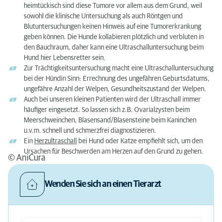
heimtückisch sind diese Tumore vor allem aus dem Grund, weil
sowohl die klinische Untersuchung als auch Röntgen und
Blutuntersuchungen keinen Hinweis auf eine Tumorerkrankung
geben können. Die Hunde kollabieren plötzlich und verbluten in
den Bauchraum, daher kann eine Ultraschalluntersuchung beim
Hund hier Lebensretter sein.
Zur Trächtigkeitsuntersuchung macht eine Ultraschalluntersuchung
bei der Hündin Sinn: Errechnung des ungefähren Geburtsdatums,
ungefähre Anzahl der Welpen, Gesundheitszustand der Welpen.
Auch bei unseren kleinen Patienten wird der Ultraschall immer
häufiger eingesetzt. So lassen sich z.B. Ovarialzysten beim
Meerschweinchen, Blasensand/Blasensteine beim Kaninchen
u.v.m. schnell und schmerzfrei diagnostizieren.
Ein
Herzultraschall
bei Hund oder Katze empfiehlt sich, um den
Ursachen für Beschwerden am Herzen auf den Grund zu gehen.
© AniCura
Wenden Sie sich an einen Tierarzt