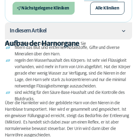
Nächstgelegene Kliniken
Alle Kliniken
In diesem Artikel
Aufbau der Harnorgane
Die harnbildenden Organe sind die Nieren. Sie
filtern das Blut und entfernen Abfallstoffe, Gifte und diverse
Aufbau der Harnorgane
Mineralien über den Harn.
Urologische Erkrankungen
regeln den Wasserhaushalt des Körpers: Ist sehr viel Flüssigkeit
vorhanden, wird mehr in Form von Urin abgeführt. Hat der Körper
Urologische Untersuchungen
gerade eher wenig Wasser zur Verfügung, sind die Nieren in der
Lage, den Harn sehr stark zu konzentrieren und nur die minimal
Urologische Behandlungen
notwendige Flüssigkeitsmenge auszuscheiden.
sind wichtig für den Säure-Base-Haushalt und die Kontrolle des
Blutdrucks.
Über die Harnleiter wird der gebildete Harn von den Nieren in die
Harnblase transportiert. Hier wird er gesammelt und gespeichert. Ist
ein gewisser Füllungsgrad erreicht, steigt das Bedürfnis der Entleerung
(Miktion). Es handelt sich dabei zwar um einen Reflex, er ist aber
normalerweise bewusst steuerbar. Der Urin wird dann über die
Harnröhre ausgeschieden.