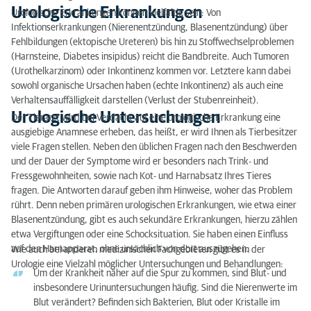
Urologische Erkrankungen
Urologische Erkrankungen können vielfältig sein: Von
Infektionserkrankungen (Nierenentzündung, Blasenentzündung) über
Fehlbildungen (ektopische Ureteren) bis hin zu Stoffwechselproblemen
(Harnsteine, Diabetes insipidus) reicht die Bandbreite. Auch Tumoren
(Urothelkarzinom) oder Inkontinenz kommen vor. Letztere kann dabei
sowohl organische Ursachen haben (echte Inkontinenz) als auch eine
Verhaltensauffälligkeit darstellen (Verlust der Stubenreinheit).
Urologische Untersuchungen
Der Tierarzt wird bei Verdacht auf eine urologische Erkrankung eine
ausgiebige Anamnese erheben, das heißt, er wird Ihnen als Tierbesitzer
viele Fragen stellen. Neben den üblichen Fragen nach den Beschwerden
und der Dauer der Symptome wird er besonders nach Trink- und
Fressgewohnheiten, sowie nach Kot- und Harnabsatz Ihres Tieres
fragen. Die Antworten darauf geben ihm Hinweise, woher das Problem
rührt. Denn neben primären urologischen Erkrankungen, wie etwa einer
Blasenentzündung, gibt es auch sekundäre Erkrankungen, hierzu zählen
etwa Vergiftungen oder eine Schocksituation. Sie haben einen Einfluss
auf den Harnapparat, ohne ursächlich von dort auszugehen.
Wie auch bei anderen medizinischen Fachgebieten gibt es in der
Urologie eine Vielzahl möglicher Untersuchungen und Behandlungen:
Um der Krankheit näher auf die Spur zu kommen, sind Blut- und
insbesondere Urinuntersuchungen häufig. Sind die Nierenwerte im
Blut verändert? Befinden sich Bakterien, Blut oder Kristalle im