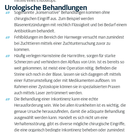
mittels eines Endoskops.
Urologische Behandlungen
Sogenannte „konservative“ Behandlungen kommen ohne
chirurgischen Eingriff aus. Zum Beispiel werden
Blasenentzündungen mit reichlich Flüssigkeit und bei Bedarf einem
Antibiotikum behandelt.
Fehlbildungen im Bereich der Harnwege versucht man zumindest
bei Zuchttieren mittels einer Zuchtuntersuchung zuvor zu
kommen.
Häufig verlegen Harnsteine die Harnröhre, sorgen für starke
Schmerzen und verhindern den Abfluss von Urin. Ist es bereits so
weit gekommen, ist meist eine Operation nötig. Befinden die
Steine sich noch in der Blase, lassen sie sich dagegen oft mittels
einer Futterumstellung oder mit Medikamenten auflösen. Im
Rahmen einer Zystoskopie können sie in spezialisierten Praxen
auch mittels Laser zertrümmert werden.
Die Behandlung einer Inkontinenz kann eine echte
Herausforderung sein. Wie bei allen Krankheiten ist es wichtig, die
genaue Ursache herauszufinden, damit die adäquate Behandlung
ausgewählt werden kann. Handelt es sich nicht um eine
Verhaltensstörung, gibt es diverse mögliche chirurgische Eingriffe,
die eine organisch bedingte Inkontinenz beheben oder zumindest