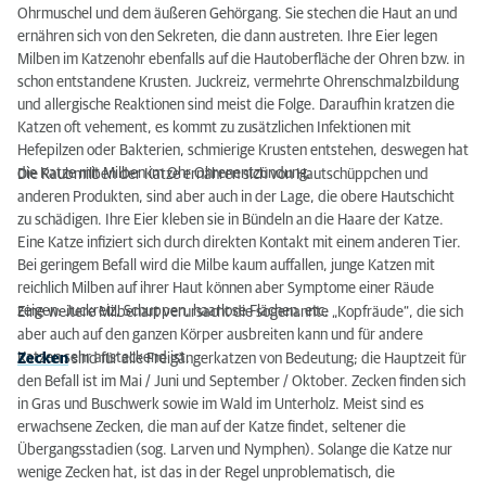
Ohrmuschel und dem äußeren Gehörgang. Sie stechen die Haut an und
ernähren sich von den Sekreten, die dann austreten. Ihre Eier legen
Milben im Katzenohr ebenfalls auf die Hautoberfläche der Ohren bzw. in
schon entstandene Krusten. Juckreiz, vermehrte Ohrenschmalzbildung
und allergische Reaktionen sind meist die Folge. Daraufhin kratzen die
Katzen oft vehement, es kommt zu zusätzlichen Infektionen mit
Hefepilzen oder Bakterien, schmierige Krusten entstehen, deswegen hat
die Katze mit Milben im Ohr Ohrenentzündung.
Die Raubmilben der Katze ernähren sich von Hautschüppchen und
anderen Produkten, sind aber auch in der Lage, die obere Hautschicht
zu schädigen. Ihre Eier kleben sie in Bündeln an die Haare der Katze.
Eine Katze infiziert sich durch direkten Kontakt mit einem anderen Tier.
Bei geringem Befall wird die Milbe kaum auffallen, junge Katzen mit
reichlich Milben auf ihrer Haut können aber Symptome einer Räude
zeigen: Juckreiz, Schuppen, haarlose Flächen, etc.
Eine weitere Milbenart verursacht die sogenannte „Kopfräude“, die sich
aber auch auf den ganzen Körper ausbreiten kann und für andere
Katzen sehr ansteckend ist.
Zecken
sind für alle Freigängerkatzen von Bedeutung; die Hauptzeit für
den Befall ist im Mai / Juni und September / Oktober. Zecken finden sich
in Gras und Buschwerk sowie im Wald im Unterholz. Meist sind es
erwachsene Zecken, die man auf der Katze findet, seltener die
Übergangsstadien (sog. Larven und Nymphen). Solange die Katze nur
wenige Zecken hat, ist das in der Regel unproblematisch, die