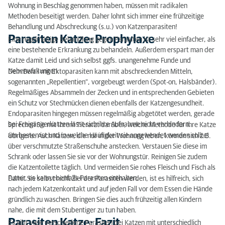
Wohnung in Beschlag genommen haben, müssen mit radikalen
Methoden beseitigt werden. Daher lohnt sich immer eine frühzeitige
Behandlung und Abschreckung (s.u.) von Katzenparasiten!
Parasiten Katze: Prophylaxe
Eine regelmäßige Behandlung gegen Parasiten ist sehr viel einfacher, als
eine bestehende Erkrankung zu behandeln. Außerdem erspart man der
Katze damit Leid und sich selbst ggfs. unangenehme Funde und
Nebenwirkungen.
Dem Befall mit Ektoparasiten kann mit abschreckenden Mitteln,
sogenannten „Repellentien“, vorgebeugt werden (Spot-on, Halsbänder).
Regelmäßiges Absammeln der Zecken und in entsprechenden Gebieten
ein Schutz vor Stechmücken dienen ebenfalls der Katzengesundheit.
Endoparasiten hingegen müssen regelmäßig abgetötet werden, gerade
bei Freigängerkatzen lässt sich ihre Aufnahme nicht verhindern.
Sprechen Sie mit Ihrem Tierarzt darüber, welche Methode für Ihre Katze
am besten ist und in welche Häufigkeit sie angewendet werden sollte!
Übrigens: Auch Katzen, die nur in der Wohnung leben, können sich z.B.
über verschmutzte Straßenschuhe anstecken. Verstauen Sie diese im
Schrank oder lassen Sie sie vor der Wohnungstür. Reinigen Sie zudem
die Katzentoilette täglich. Und vermeiden Sie rohes Fleisch und Fisch als
Futter, es kann ebenfalls Parasiten enthalten.
Damit Sie selbst nicht Ziel der Parasiten werden, ist es hilfreich, sich
nach jedem Katzenkontakt und auf jeden Fall vor dem Essen die Hände
gründlich zu waschen. Bringen Sie dies auch frühzeitig allen Kindern
nahe, die mit dem Stubentiger zu tun haben.
Parasiten Katze: Fazit
Es gibt viele verschiedene Parasiten bei Katzen mit unterschiedlich