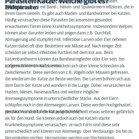
Parasiten Katze: Welche gibt es?
Hier werden einige wichtige Parasiten bei Katzen kurz erläutert.
Würmer:
Endoparasiten
Katzen können sich mit Band-, Haken- und Spulwürmern infizieren, die in
ihrem Darm siedeln. Es gibt auch Maden- und Bandwürmer bei Katzen.
Häufig verursachen diese Parasiten bei ansonsten gesunden
erwachsenen Tieren keine Krankheitssymptome. Insbesondere Welpen
können aber darunter leiden und zeigen dann z.B. Durchfall,
Abmagerung und stumpfes Fell. Infektiöse Larven oder Eier nehmen
Katzen dabei oft über Beutetiere wie Mäuse auf. Nach einiger Zeit
scheiden sie selbst infektiöse Partikel mit dem Kot aus. Beim
Katzenbandwurm können das Bandwurmglieder oder Eier sein, bei
anderen Würmern auch Larven.
Lungenwürmer der Katze entwickeln sich über kleine Schnecken als
Zwischenwirte. Diese werden von z.B. Vögeln oder Mäusen gefressen,
die wiederum der Katze zur Beute werden. Die Larven bohren sich aus
dem Darm der Katze und wandern in die Lunge. Daher verursachen sie
Husten, Niesen, Nasenausfluss und weitere mögliche
Atemwegssymptome in unterschiedlicher Stärke. Aus den Eiern
schlüpfen noch in den Atemwegen Larven. Diese werden hochgehustet,
geschluckt und mit dem Kot ausgeschieden.
Herzwürmer sind für die Katze im Durchschnitt etwas seltener gefährlich
als für den Hund. Sie können jedoch auch bei Katzen starke
Krankheitssymptome verursachen. Je nach Form sind diese sehr
unterschiedlich und können von Atemwegs- über Verdauungs- bis hin zu
Nervenleiden reichen. Herzwürmer werden von Stechmücken