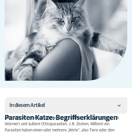
In diesem Artikel
Parasiten Katze: Begriffserklärungen
Man teilt die Parasiten bei Haustieren in innere (Endoparasiten, z.B.
Parasiten Katze: Begriffserklärungen
Würmer) und äußere (Ektoparasiten, z.B. Zecken, Milben) ein.
Parasiten haben einen oder mehrere „Wirte“, also Tiere oder den