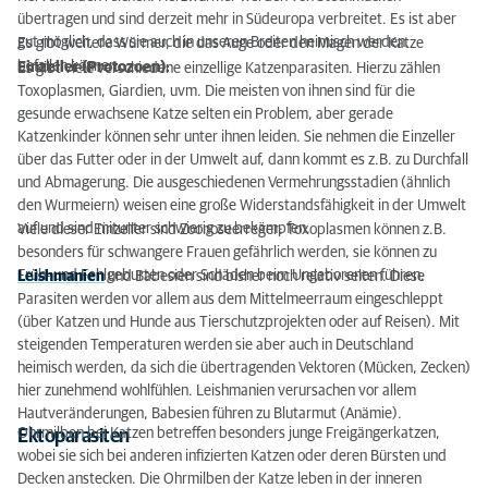
übertragen und sind derzeit mehr in Südeuropa verbreitet. Es ist aber
gut möglich, dass sie auch in unseren Breiten heimisch werden.
Es gibt weitere Würmer, die das Auge oder den Magen der Katze
befallen können.
Einzeller (Protozoen):
Es gibt viele verschiedene einzellige Katzenparasiten. Hierzu zählen
Toxoplasmen, Giardien, uvm. Die meisten von ihnen sind für die
gesunde erwachsene Katze selten ein Problem, aber gerade
Katzenkinder können sehr unter ihnen leiden. Sie nehmen die Einzeller
über das Futter oder in der Umwelt auf, dann kommt es z.B. zu Durchfall
und Abmagerung. Die ausgeschiedenen Vermehrungsstadien (ähnlich
den Wurmeiern) weisen eine große Widerstandsfähigkeit in der Umwelt
auf und sind mitunter schwierig zu bekämpfen.
Viele dieser Einzeller sind Zoonoseerreger: Toxoplasmen können z.B.
besonders für schwangere Frauen gefährlich werden, sie können zu
Früh- und Fehlgeburten oder Schäden beim Ungeborenen führen.
Leishmanien
und Babesien sind bisher noch relativ selten. Diese
Parasiten werden vor allem aus dem Mittelmeerraum eingeschleppt
(über Katzen und Hunde aus Tierschutzprojekten oder auf Reisen). Mit
steigenden Temperaturen werden sie aber auch in Deutschland
heimisch werden, da sich die übertragenden Vektoren (Mücken, Zecken)
hier zunehmend wohlfühlen. Leishmanien verursachen vor allem
Hautveränderungen, Babesien führen zu Blutarmut (Anämie).
Ohrmilben bei Katzen betreffen besonders junge Freigängerkatzen,
Ektoparasiten
wobei sie sich bei anderen infizierten Katzen oder deren Bürsten und
Decken anstecken. Die Ohrmilben der Katze leben in der inneren