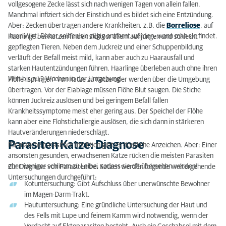
vollgesogene Zecke lässt sich nach wenigen Tagen von allein fallen.
Manchmal infiziert sich der Einstich und es bildet sich eine Entzündung.
Aber: Zecken übertragen andere Krankheiten, z.B. die
Borreliose
, auf
ihren Wirt. Daher sollten sie zügig entfernt werden, wenn man sie findet.
Haarlinge bei Katzen finden sich vor allem auf jungen und schlecht
gepflegten Tieren. Neben dem Juckreiz und einer Schuppenbildung
verläuft der Befall meist mild, kann aber auch zu Haarausfall und
starken Hautentzündungen führen. Haarlinge überleben auch ohne ihren
Wirt bis zu 2 Wochen in der Umgebung.
Flöhe „springen“ von Katze zu Katze oder werden über die Umgebung
übertragen. Vor der Eiablage müssen Flöhe Blut saugen. Die Stiche
können Juckreiz auslösen und bei geringem Befall fallen
Krankheitssymptome meist eher gering aus. Der Speichel der Flöhe
kann aber eine Flohstichallergie auslösen, die sich dann in stärkeren
Hautveränderungen niederschlägt.
Parasiten Katze: Diagnose
Für manche parasitäre Infektion gibt es deutliche Anzeichen. Aber: Einer
ansonsten gesunden, erwachsenen Katze rücken die meisten Parasiten
eher weniger schlimm zu Leibe, sodass sie oft übersehen werden!
Zur Diagnose von Parasiten bei Katzen werden folgende weitergehende
Untersuchungen durchgeführt:
Kotuntersuchung: Gibt Aufschluss über unerwünschte Bewohner
im Magen-Darm-Trakt.
Hautuntersuchung: Eine gründliche Untersuchung der Haut und
des Fells mit Lupe und feinem Kamm wird notwendig, wenn der