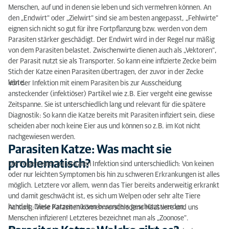
Parasiten Katze: Was macht sie problematisch?
Menschen, auf und in denen sie leben und sich vermehren können. An
den „Endwirt“ oder „Zielwirt“ sind sie am besten angepasst, „Fehlwirte“
Parasiten Katze: Welche gibt es?
eignen sich nicht so gut für ihre Fortpflanzung bzw. werden von dem
Parasiten stärker geschädigt. Der Endwirt wird in der Regel nur mäßig
Parasiten Katze: Diagnose
von dem Parasiten belastet. Zwischenwirte dienen auch als „Vektoren“,
der Parasit nutzt sie als Transporter. So kann eine infizierte Zecke beim
Parasiten Katze: Behandlung
Stich der Katze einen Parasiten übertragen, der zuvor in der Zecke
lebte.
Von der Infektion mit einem Parasiten bis zur Ausscheidung
Parasiten Katze: Prophylaxe
ansteckender (infektiöser) Partikel wie z.B. Eier vergeht eine gewisse
Zeitspanne. Sie ist unterschiedlich lang und relevant für die spätere
Parasiten Katze: Fazit
Diagnostik: So kann die Katze bereits mit Parasiten infiziert sein, diese
scheiden aber noch keine Eier aus und können so z.B. im Kot nicht
nachgewiesen werden.
Parasiten Katze: Was macht sie
problematisch?
Die Folgen einer parasitären Infektion sind unterschiedlich: Von keinen
oder nur leichten Symptomen bis hin zu schweren Erkrankungen ist alles
möglich. Letztere vor allem, wenn das Tier bereits anderweitig erkrankt
und damit geschwächt ist, es sich um Welpen oder sehr alte Tiere
handelt. Diese Katzen müssen besonders geschützt werden.
Achtung: Viele Parasiten können verschiedene Haustiere und uns
Menschen infizieren! Letzteres bezeichnet man als „Zoonose“.