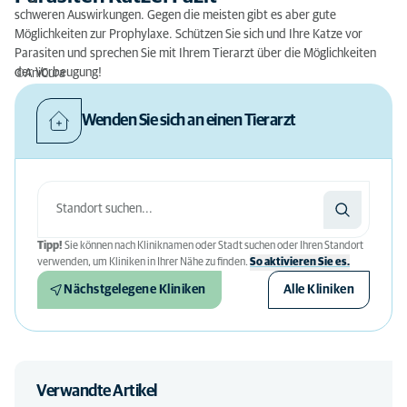
schweren Auswirkungen. Gegen die meisten gibt es aber gute
Möglichkeiten zur Prophylaxe. Schützen Sie sich und Ihre Katze vor
Parasiten und sprechen Sie mit Ihrem Tierarzt über die Möglichkeiten
der Vorbeugung!
©AniCura
Wenden Sie sich an einen Tierarzt
Tipp!
Sie können nach Kliniknamen oder Stadt suchen oder Ihren Standort
verwenden, um Kliniken in Ihrer Nähe zu finden.
So aktivieren Sie es.
Nächstgelegene Kliniken
Alle Kliniken
Verwandte Artikel