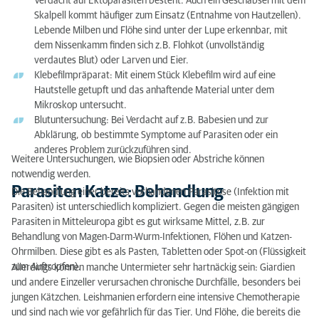
Verdacht auf Ektoparasiten besteht. Auch ein Geschabsel mit dem
Skalpell kommt häufiger zum Einsatz (Entnahme von Hautzellen).
Lebende Milben und Flöhe sind unter der Lupe erkennbar, mit
dem Nissenkamm finden sich z.B. Flohkot (unvollständig
verdautes Blut) oder Larven und Eier.
Klebefilmpräparat: Mit einem Stück Klebefilm wird auf eine
Hautstelle getupft und das anhaftende Material unter dem
Mikroskop untersucht.
Blutuntersuchung: Bei Verdacht auf z.B. Babesien und zur
Abklärung, ob bestimmte Symptome auf Parasiten oder ein
anderes Problem zurückzuführen sind.
Weitere Untersuchungen, wie Biopsien oder Abstriche können
notwendig werden.
Parasiten Katze: Behandlung
Die Behandlung einer bereits vorhandenen Parasitose (Infektion mit
Parasiten) ist unterschiedlich kompliziert. Gegen die meisten gängigen
Parasiten in Mitteleuropa gibt es gut wirksame Mittel, z.B. zur
Behandlung von Magen-Darm-Wurm-Infektionen, Flöhen und Katzen-
Ohrmilben. Diese gibt es als Pasten, Tabletten oder Spot-on (Flüssigkeit
zum Auftropfen).
Allerdings können manche Untermieter sehr hartnäckig sein: Giardien
und andere Einzeller verursachen chronische Durchfälle, besonders bei
jungen Kätzchen. Leishmanien erfordern eine intensive Chemotherapie
und sind nach wie vor gefährlich für das Tier. Und Flöhe, die bereits die