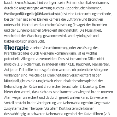
kaudal (zum Schwanz hin) verlagert sein. Bei manchen Katzen kann es
durch die angestrengte Atmung auch zu Rippenbrüchen kommen,
welche im Röntgenbild erkennbar sind.
Die Lungenspiegelung (Bronchoskopie) ist eine Untersuchungsmethode,
bei der man mit einer kleinen Kamera die Luftröhre und Bronchien
untersucht. Hierbei wird auch eine Waschung (lavage) der Bronchien
und der Lungenbläschen (Alveolen) durchgeführt. Die Flüssigkeit,
welche bei der Waschung gewonnen wird, wird zytologisch und
bakteriologisch untersucht.
Therapie
Da es bei Katzen zu einer Verschlimmerung oder Auslösung des
Krankheitsbildes durch Allergene kommen kann, ist es wichtig
potentielle Allergene zu vermeiden. Dies ist in manchen Fällen nicht
möglich (z.B. Pollenflug), in anderen Fällen (z.B. Rauchen), realisierbar.
Auf jeden Fall sollte herausgefunden werden, ob potentielle Allergene
vorhanden sind, welche das Krankheitsbild verschlechtert haben
könnten.
Prinzipiell gibt es die Möglichkeit einer Inhalationstherapie bei der
Behandlung der Katze mit chronischer bronchialer Erkrankung. Dies
bietet den Vorteil, dass sich das Medikament vorwiegend in den unteren
Atemwegen anreichert und dadurch gezielt wirken kann. Ein weiterer
Vorteil besteht in der Verringerung von Nebenwirkungen im Gegensatz
zu systemischer Therapie. Vor allem Kortikosteroide können
dosisabhängig zu schweren Nebenwirkungen bei der Katze führen (z.B.