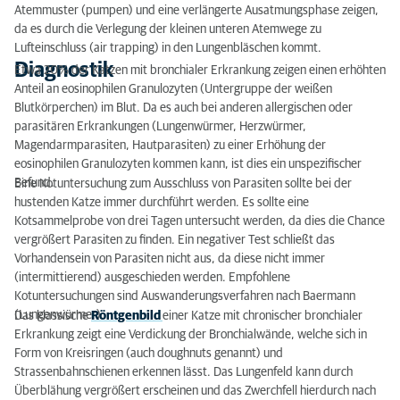
Atemmuster (pumpen) und eine verlängerte Ausatmungsphase zeigen,
da es durch die Verlegung der kleinen unteren Atemwege zu
Lufteinschluss (air trapping) in den Lungenbläschen kommt.
Diagnostik
Etwa 20% der Katzen mit bronchialer Erkrankung zeigen einen erhöhten
Anteil an eosinophilen Granulozyten (Untergruppe der weißen
Blutkörperchen) im Blut. Da es auch bei anderen allergischen oder
parasitären Erkrankungen (Lungenwürmer, Herzwürmer,
Magendarmparasiten, Hautparasiten) zu einer Erhöhung der
eosinophilen Granulozyten kommen kann, ist dies ein unspezifischer
Befund.
Eine Kotuntersuchung zum Ausschluss von Parasiten sollte bei der
hustenden Katze immer durchführt werden. Es sollte eine
Kotsammelprobe von drei Tagen untersucht werden, da dies die Chance
vergrößert Parasiten zu finden. Ein negativer Test schließt das
Vorhandensein von Parasiten nicht aus, da diese nicht immer
(intermittierend) ausgeschieden werden. Empfohlene
Kotuntersuchungen sind Auswanderungsverfahren nach Baermann
(Lungenwürmer).
Das klassische
Röntgenbild
einer Katze mit chronischer bronchialer
Erkrankung zeigt eine Verdickung der Bronchialwände, welche sich in
Form von Kreisringen (auch doughnuts genannt) und
Strassenbahnschienen erkennen lässt. Das Lungenfeld kann durch
Überblähung vergrößert erscheinen und das Zwerchfell hierdurch nach