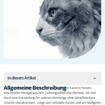
In diesem Artikel
Allgemeine Beschreibung
Klinisch äußern sich Atemwegserkrankungen der Katze in Husten,
Allgemeine Beschreibung
keuchenden Atemgeräuschen, Leistungsabfall und Atemnot. Sie sind
durch eine Entzündung der unteren Atemwege ohne identifizierbare
Symptome
Ursache charakterisiert. Junge und mittelalte Katzen sind am häufigsten