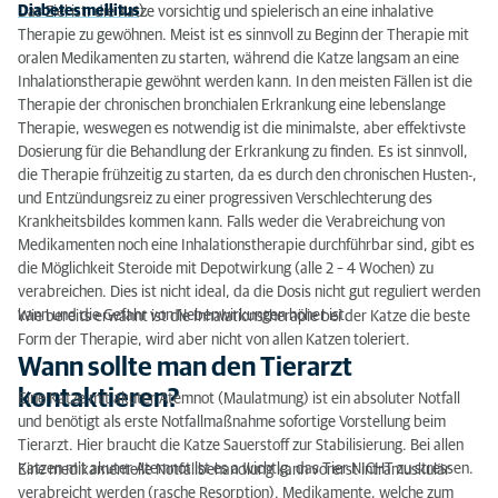
Diabetes mellitus
).
Das Ziel ist, die Katze vorsichtig und spielerisch an eine inhalative
Therapie zu gewöhnen. Meist ist es sinnvoll zu Beginn der Therapie mit
oralen Medikamenten zu starten, während die Katze langsam an eine
Inhalationstherapie gewöhnt werden kann. In den meisten Fällen ist die
Therapie der chronischen bronchialen Erkrankung eine lebenslange
Therapie, weswegen es notwendig ist die minimalste, aber effektivste
Dosierung für die Behandlung der Erkrankung zu finden. Es ist sinnvoll,
die Therapie frühzeitig zu starten, da es durch den chronischen Husten-,
und Entzündungsreiz zu einer progressiven Verschlechterung des
Krankheitsbildes kommen kann. Falls weder die Verabreichung von
Medikamenten noch eine Inhalationstherapie durchführbar sind, gibt es
die Möglichkeit Steroide mit Depotwirkung (alle 2 – 4 Wochen) zu
verabreichen. Dies ist nicht ideal, da die Dosis nicht gut reguliert werden
kann und die Gefahr von Nebenwirkungen höher ist.
Wie bereits erwähnt ist die Inhalationstherapie bei der Katze die beste
Form der Therapie, wird aber nicht von allen Katzen toleriert.
Wann sollte man den Tierarzt
kontaktieren?
Eine Katze mit akuter Atemnot (Maulatmung) ist ein absoluter Notfall
und benötigt als erste Notfallmaßnahme sofortige Vorstellung beim
Tierarzt. Hier braucht die Katze Sauerstoff zur Stabilisierung. Bei allen
Katzen mit akuter Atemnot ist es a wichtig, das Tier NICHT zu stressen.
Eine medikamentelle Notfallbehandlung kann vorerst intramuskulär
verabreicht werden (rasche Resorption). Medikamente, welche zum