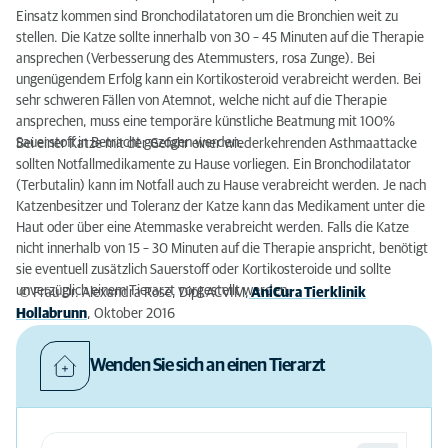
Einsatz kommen sind Bronchodilatatoren um die Bronchien weit zu
stellen. Die Katze sollte innerhalb von 30 – 45 Minuten auf die Therapie
ansprechen (Verbesserung des Atemmusters, rosa Zunge). Bei
ungenügendem Erfolg kann ein Kortikosteroid verabreicht werden. Bei
sehr schweren Fällen von Atemnot, welche nicht auf die Therapie
ansprechen, muss eine temporäre künstliche Beatmung mit 100%
Sauerstoff in Betracht gezogen werden.
Bei einer Katze mit der Gefahr einer wiederkehrenden Asthmaattacke
sollten Notfallmedikamente zu Hause vorliegen. Ein Bronchodilatator
(Terbutalin) kann im Notfall auch zu Hause verabreicht werden. Je nach
Katzenbesitzer und Toleranz der Katze kann das Medikament unter die
Haut oder über eine Atemmaske verabreicht werden. Falls die Katze
nicht innerhalb von 15 – 30 Minuten auf die Therapie anspricht, benötigt
sie eventuell zusätzlich Sauerstoff oder Kortikosteroide und sollte
unverzüglich einem Tierarzt vorgestellt werden.
© Frau Dr. Alexandra Rose, Dipl.ACVIM,
AniCura Tierklinik
Hollabrunn
, Oktober 2016
Wenden Sie sich an einen Tierarzt