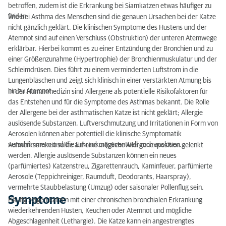
betroffen, zudem ist die Erkrankung bei Siamkatzen etwas häufiger zu
Diagnostik
finden.
Wie bei Asthma des Menschen sind die genauen Ursachen bei der Katze
nicht gänzlich geklärt. Die klinischen Symptome des Hustens und der
Therapie
Atemnot sind auf einen Verschluss (Obstruktion) der unteren Atemwege
erklärbar. Hierbei kommt es zu einer Entzündung der Bronchien und zu
Wann sollte man den Tierarzt kontaktieren?
einer Größenzunahme (Hypertrophie) der Bronchienmuskulatur und der
Schleimdrüsen. Dies führt zu einem verminderten Luftstrom in die
Lungenbläschen und zeigt sich klinisch in einer verstärkten Atmung bis
hin zu Atemnot.
In der Humanmedizin sind Allergene als potentielle Risikofaktoren für
das Entstehen und für die Symptome des Asthmas bekannt. Die Rolle
der Allergene bei der asthmatischen Katze ist nicht geklärt; Allergie
auslösende Substanzen, Luftverschmutzung und Irritationen in Form von
Aerosolen können aber potentiell die klinische Symptomatik
verschlimmern und die Erkrankung eventuell auch auslösen.
Aufmerksamkeit sollte auf eine mögliche Allergenexposition gelenkt
werden. Allergie auslösende Substanzen können ein neues
(parfümiertes) Katzenstreu, Zigarettenrauch, Kaminfeuer, parfümierte
Aerosole (Teppichreiniger, Raumduft, Deodorants, Haarspray),
vermehrte Staubbelastung (Umzug) oder saisonaler Pollenflug sein.
Symptome
Häufig zeigen Katzen mit einer chronischen bronchialen Erkrankung
wiederkehrenden Husten, Keuchen oder Atemnot und mögliche
Abgeschlagenheit (Lethargie). Die Katze kann ein angestrengtes