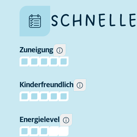
Wie viel Zuneigung Sie
SCHNELLE
Einige Katzen neigen dazu,
erwarten können.
Kindern gegenüber
verspielter und geselliger zu
sein und dem Verhalten von
Kindern gegenüber toleranter
Zuneigung
zu sein als andere.
Kinderfreundlich
Wie aktiv diese Rasse ist.
Wie viel Fellpflege diese
Energielevel
Rasse regelmäßig braucht.