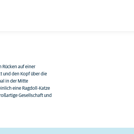
m Rücken auf einer
ckt und den Kopf über die
al in der Mitte
nlich eine Ragdoll-Katze
großartige Gesellschaft und
Jede Katze ist ein Individuum.
Ihre Eigenschaften
unterscheiden sich auch
innerhalb der Rasse