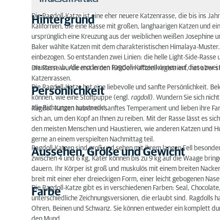
Die Ragdoll-Katze ist eine eher neuere Katzenrasse, die bis ins J
Hintergrund
Kalifornien, die eine Rasse mit großen, langhaarigen Katzen und ei
Hintergrund
ursprünglich eine Kreuzung aus der weiblichen weißen Josephine 
Persönlichkeit
Baker wählte Katzen mit dem charakteristischen Himalaya-Muster. 
einbezogen. So entstanden zwei Linien: die helle Light-Side-Rasse 
Aussehen, Größe und Gewicht
-mustern ab. Alle modernen Ragdoll-Katzen können auf diese zwei 
Die Rasse wurde erst in den 1990ern offiziell registriert, hat aber
Katzenrassen.
Farbe
Die Ragdoll-Katze hat eine liebevolle und sanfte Persönlichkeit. Bek
Persönlichkeit
können, wie eine Stoffpuppe (engl.
ragdoll)
. Wundern Sie sich nicht
Fellpflege
alle Richtungen ausstreckt.
Ragdoll-Katzen haben ein sanftes Temperament und lieben ihre Fam
sich an, um den Kopf an Ihnen zu reiben. Mit der Rasse lässt es sich
Besonderheiten der Rasse
den meisten Menschen und Haustieren, wie anderen Katzen und H
gerne an einem verspielten Nachmittag teil.
Erbkrankheiten
Ragdoll-Katzen sind groß und sehen mit ihrem langen Fell besonde
Aussehen, Größe und Gewicht
zwischen 4 und 6 kg, Kater können bis zu 9 kg auf die Waage bringe
Futter
dauern. Ihr Körper ist groß und muskulös mit einem breiten Nacke
breit mit einer eher dreieckigen Form, einer leicht gebogenen Na
Fünf Fakten über Ragdolls
Die Ragdoll-Katze gibt es in verschiedenen Farben: Seal, Chocolate,
Farbe
unterschiedliche Zeichnungsversionen, die erlaubt sind. Ragdolls 
Ohren, Beinen und Schwanz. Sie können entweder ein komplett du
den Mund.