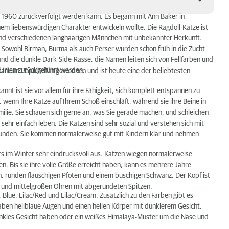
ahr 1960 zurückverfolgt werden kann. Es begann mit Ann Baker in
nem liebenswürdigen Charakter entwickeln wollte. Die Ragdoll-Katze ist
und verschiedenen langhaarigen Männchen mit unbekannter Herkunft.
Sowohl Birman, Burma als auch Perser wurden schon früh in die Zucht
und die dunkle Dark-Side-Rasse, die Namen leiten sich von Fellfarben und
Linien zurückgeführt werden.
 stark an Popularität gewonnen und ist heute eine der beliebtesten
annt ist sie vor allem für ihre Fähigkeit, sich komplett entspannen zu
, wenn Ihre Katze auf Ihrem Schoß einschläft, während sie ihre Beine in
ilie. Sie schauen sich gerne an, was Sie gerade machen, und schleichen
 sehr einfach leben. Die Katzen sind sehr sozial und verstehen sich mit
unden. Sie kommen normalerweise gut mit Kindern klar und nehmen
rs im Winter sehr eindrucksvoll aus. Katzen wiegen normalerweise
n. Bis sie ihre volle Größe erreicht haben, kann es mehrere Jahre
n, runden flauschigen Pfoten und einem buschigen Schwanz. Der Kopf ist
se und mittelgroßen Ohren mit abgerundeten Spitzen.
 Blue, Lilac/Red und Lilac/Cream. Zusätzlich zu den Farben gibt es
haben hellblaue Augen und einen hellen Körper mit dunklerem Gesicht,
nkles Gesicht haben oder ein weißes Himalaya-Muster um die Nase und