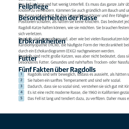
Das Fell ist lang und hat wenig Unterfell. Es muss das ganze Jah
Fellpflege
Knoten zu verhindern. Kämmen Sie auch gründlich am Bauch und u
Die Rasse ist bekannt für ihre beweglichen Körper und ihre Fähigke
Besonderheiten der Rasse
Positionen schlafen, als hätten sie keine Knochen. Das bedeutet j
Ragdoll-Katze halten können, wie sie möchten. Sie brauchen feste
sich verletzen.
Ragdolls sind generell gesund, aber wie bei vielen Rassekatzen k
Erbkrankheiten
Kardiomyopathie (HCM), die häufigste Form der Herzkrankheit bei
durch ein Echokardiogramm (EKG) nachgewiesen werden.
Ragdolls sind recht große Katzen, was aber nicht bedeutet, dass si
Futter
besonderes Futter. Gesundes und nahrhaftes Trocken- oder Nassfut
Fünf Fakten über Ragdolls
Ragdolls sind sehr beweglich, sodass es aussieht, als hätten 
Sie haben ein sanftes Temperament und sind sehr sozial.
Dadurch, dass sie so sozial sind, verstehen sie sich gut mit
Es ist eine recht moderne Rasse, die 1960 in Kalifornien gez
Das Fell ist lang und tendiert dazu, zu verfilzen. Daher mu