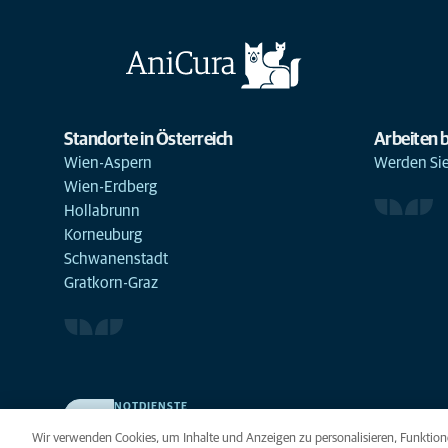
Standorte in Österreich
Arbeiten b
Wien-Aspern
Werden Sie 
Wien-Erdberg
Hollabrunn
Korneuburg
Schwanenstadt
Gratkorn-Graz
NOTDIENSTE
Finden Sie hier Ihre Standorte mit Notfallservice. Weil Ihr
Wir verwenden Cookies, um Inhalte und Anzeigen zu personalisieren, Funktione
Tier die beste Versorgung verdient.