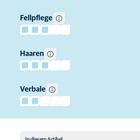
Wie viel Fell diese Rasse
normalerweise regelmäßig
Fellpflege
verliert.
Wie sehr diese Katzen zum
Haaren
"Reden" neigen.
Verbale
In diesem Artikel