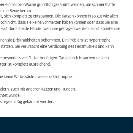
r über einmal pro Woche gründlich gekämmt werden, um schmerzhafte
m die Beine herum.
it, sich komplett zu entspannen. Die Katzen können in so gut wie allen
edoch nicht, dass sie keine Schmerzen haben können oder dass Sie eine
n Halt durch beide Hände, wenn sie getragen werden, sonst könnten sie
önnen sie Erbkrankheiten bekommen. Ein Problem ist hypertrophe
 Katzen. Sie verursacht eine Verdickung des Herzmuskels und kann
e besonders viel Futter benötigen. Tatsächlich brauchen sie kein
ter ist komplett ausreichend.
sie keine Wirbelsäule – wie eine Stoffpuppe.
 Kindern, auch mit anderen Katzen und Hunden.
üchtet wurde.
ss es regelmäßig gekämmt werden.