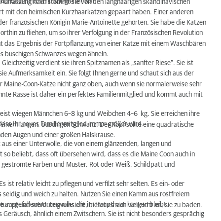
hofkatze und Schiffsbegleiter war.
er Auffassung nach stammt sie von den langhaarigen skandinavischen
rt mit den heimischen Kurzhaarkatzen gepaart haben. Einer anderen
der französischen Königin Marie-Antoinette gehörten. Sie habe die Katzen
thin zu fliehen, um so ihrer Verfolgung in der Französischen Revolution
cht das Ergebnis der Fortpflanzung von einer Katze mit einem Waschbären
hres buschigen Schwanzes wegen ähneln.
leichzeitig verdient sie ihren Spitznamen als „sanfter Riese“. Sie ist
e Aufmerksamkeit ein. Sie folgt Ihnen gerne und schaut sich aus der
r Maine-Coon-Katze nicht ganz oben, auch wenn sie normalerweise sehr
pannte Rasse ist daher ein perfektes Familienmitglied und kommt auch mit
Meist wiegen Männchen 6–8 kg und Weibchen 4–6 kg. Sie erreichen ihre
, dass Ihr neues Familienmitglied immer größer wird.
 einem langen, buschigen Schwanz. Der Kopf sollte eine quadratische
nden Augen und einer großen Halskrause.
ht aus einer Unterwolle, die von einem glänzenden, langen und
 so beliebt, dass oft übersehen wird, dass es die Maine Coon auch in
e gestromte Farben und Muster, Rot oder Weiß, Schildpatt und
 ist relativ leicht zu pflegen und verfilzt sehr selten. Es ein- oder
 seidig und weich zu halten. Nutzen Sie einen Kamm aus rostfreiem
e ausgefallene Unterwolle, die im Haupthaar hängen bleibt.
umpf und schmutzig aussieht, bietet es sich vielleicht an, sie zu baden.
 Geräusch, ähnlich einem Zwitschern. Sie ist nicht besonders gesprächig