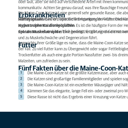
oder laut, aber sie wird auf verschiedene Arten mit Ihnen kommunizi
kommunikativ. Achten Sie genau darauf, was Ihre flauschige Freundi
Die Maine-Coon-Katze ist eine generell sehr gesunde Rasse, die abe
Erbkrankheiten
Schmerzen verursachen, oder die Bewegungen der Katze einschrän
Hüftdysplasie:
Eine orthopädische Erkrankung der Hüfte. Dies ka
auch zu schwerer Lahmheit führen.
Hypertrophe Kardiomyopathie:
Es ist die häufigste Form der 
des Herzmuskels und ist erblich bedingt. Es gibt einen Gentest z
Spinale Muskelatrophie:
Eine genetische Störung, die die Nerve
und zu Muskelschwäche und Degeneration führt.
Angesichts ihrer Größe läge es nahe, dass die Maine-Coon-Katze seh
Futter
der Fall. Zu viel Futter kann zu Übergewicht oder sogar Fettleibigk
Trockenfutter als auch eine gute Portion Nassfutter zwei- bis dreim
Malzeiten, um zufrieden zu sein.
Fünf Fakten über die Maine-Coon-Ka
Die Maine-Coon-Katze ist die größte Katzenrasse, aber auch e
Die Katzen sind großartige Familienmitglieder und spielen so
Die Maine-Coon-Katze ist ein exzellenter Mäusejäger und häl
Kämmen Sie das elegante, lange Fell ein- oder zweimal pro Wo
Diese Rasse ist nicht das Ergebnis einer Kreuzung von Katze 