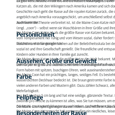
Jahrhundert zurück, als die Katze ein beliebter Mäusejäger, Bauern
Es gibt verschiedene Theorien, wie die Rasse entstanden ist. Ein
Persönlichkeit
Katzen ab, die mit den Wikingern nach Amerika kamen und sich do
Geschichte nach geht die Rasse auf die royalen Katzen zurück, die 
Aussehen, Größe und Gewicht
angeblich nach Amerika vorausgeschickt, um anschließend selbst dor
zu entkommen.
Auch wenn die Theorie verbreitet ist, ist die Maine-Coon-Katze ni
Farbe
(engl. „coon“) – selbst wenn sie Waschbären in ihrer Größe und i
Die Maine-Coon-Katze ist als die größte Rasse von Katzen bekannt. G
Persönlichkeit
Fellpflege
vom Temperament her ruhig und vom Wesen sozial, daher fordert si
Distanz an, was Sie gerade tun.
Kuscheln und Umarmungen stehen auf der Beliebtheitsskala bei de
Besonderheiten der Rasse
sozial ist und Ihre Gesellschaft genießt. Die freundliche und ents
Kindern oder Hunden in Ihrer Familie gut zurecht.
Erbkrankheiten
Die Maine-Coon-Katze ist als die größte Katze der Welt bekannt. 
Aussehen, Größe und Gewicht
volle Größe erst mit 3–5 Jahren – bereiten Sie sich also darauf vor
Der Körper ist groß und muskulös mit einer rechteckigen Form und
Futter
Form haben mit spitzen, buschigen Ohren, weit auseinanderstehe
Die Maine Coon hat ein prächtiges, langes, seidiges Fell. Es beste
Farbe
Fünf Fakten über die Maine-Coon-Katze
wasserdichten Deckhaar bedeckt ist. Die braun gestromte Farbe ist
vielen anderen Farben und Mustern gibt: Dazu zählen Schwarz, all
Mehrfarbigkeit.
Das Fell ist etwa 5 cm lang und hat eine seidige, glänzende Textur. Es
Fellpflege
zweimal pro Woche zu kämmen ist alles, was Sie tun müssen, um es
Edelstahl, um Knotenbildungen zu verhindern, und entfernen Sie di
Die Maine Coon spielt gerne im Wasser. Wenn das Fell Ihrer Katze st
Die Maine-Coon-Katze macht bekanntermaßen ein niedliches, leises
Besonderheiten der Rasse