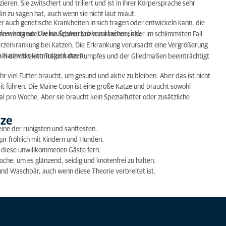
eren. Sie zwitschert und trillert und ist in ihrer Körpersprache sehr
n zu sagen hat, auch wenn sie nicht laut miaut.
r auch genetische Krankheiten in sich tragen oder entwickeln kann, die
ken können. Die häufigsten Erbkrankheiten sind:
nn wenig oder keine Schmerzen verursachen, aber im schlimmsten Fall
Herzerkrankung bei Katzen. Die Erkrankung verursacht eine Vergrößerung
um Nachweis von Trägerkatzen.
n in den Skelettmuskeln des Rumpfes und der Gliedmaßen beeinträchtigt
r viel Futter braucht, um gesund und aktiv zu bleiben. Aber das ist nicht
eit führen. Die Maine Coon ist eine große Katze und braucht sowohl
al pro Woche. Aber sie braucht kein Spezialfutter oder zusätzliche
tze
ine der ruhigsten und sanftesten.
gar fröhlich mit Kindern und Hunden.
t diese unwillkommenen Gäste fern.
che, um es glänzend, seidig und knotenfrei zu halten.
und Waschbär, auch wenn diese Theorie verbreitet ist.