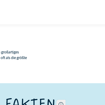
n großartiges
ft als die größte
Jede Katze ist ein Individuum.
Ihre Eigenschaften
unterscheiden sich auch
innerhalb der Rasse
 FAKTEN