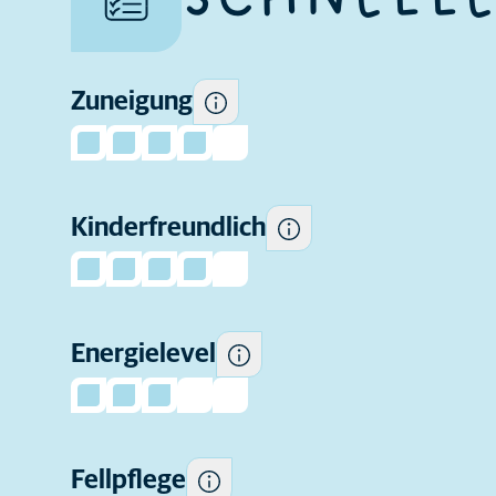
Kindern gegenüber
verspielter und geselliger zu
sein und dem Verhalten von
Kindern gegenüber toleranter
Zuneigung
zu sein als andere.
Kinderfreundlich
Wie aktiv diese Rasse ist.
Wie viel Fellpflege diese
Energielevel
Rasse regelmäßig braucht.
Wie viel Fell diese Rasse
normalerweise regelmäßig
Fellpflege
verliert.