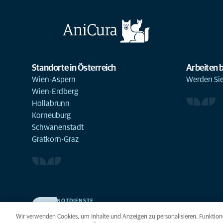
Standorte in Österreich
Arbeiten b
Wien-Aspern
Werden Sie 
Wien-Erdberg
Hollabrunn
Korneuburg
Schwanenstadt
Gratkorn-Graz
NOTDIENSTE
Finden Sie hier Ihre Standorte mit Notfallservice. Weil Ihr
Wir verwenden Cookies, um Inhalte und Anzeigen zu personalisieren, Funktione
Tier die beste Versorgung verdient.