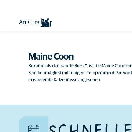
Maine Coon
Bekannt als der „sanfte Riese“, ist die Maine Coon ei
Familienmitglied mit ruhigem Temperament. Sie wird o
existierende Katzenrasse angesehen.
Wie viel Zuneigung Sie
SCHNELLE
Einige Katzen neigen dazu,
erwarten können.