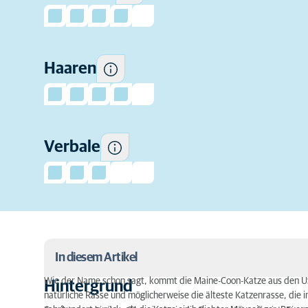
Wie sehr diese Katzen zum
Haaren
"Reden" neigen.
Verbale
In diesem Artikel
Wie der Name schon sagt, kommt die Maine-Coon-Katze aus den USA
Hintergrund
natürliche Rasse und möglicherweise die älteste Katzenrasse, die in
Hintergrund