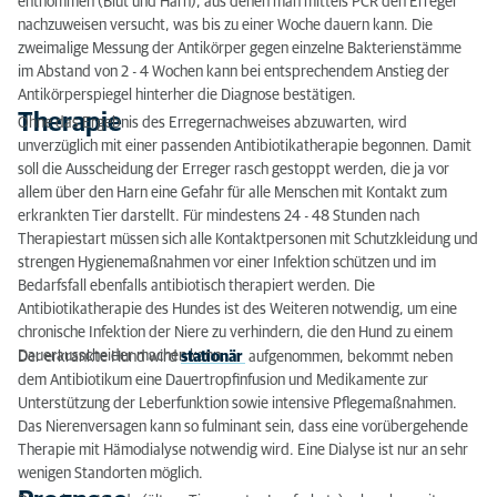
entnommen (Blut und Harn), aus denen man mittels PCR den Erreger
nachzuweisen versucht, was bis zu einer Woche dauern kann. Die
zweimalige Messung der Antikörper gegen einzelne Bakterienstämme
im Abstand von 2 - 4 Wochen kann bei entsprechendem Anstieg der
Antikörperspiegel hinterher die Diagnose bestätigen.
Therapie
Ohne das Ergebnis des Erregernachweises abzuwarten, wird
unverzüglich mit einer passenden Antibiotikatherapie begonnen. Damit
soll die Ausscheidung der Erreger rasch gestoppt werden, die ja vor
allem über den Harn eine Gefahr für alle Menschen mit Kontakt zum
erkrankten Tier darstellt. Für mindestens 24 - 48 Stunden nach
Therapiestart müssen sich alle Kontaktpersonen mit Schutzkleidung und
strengen Hygienemaßnahmen vor einer Infektion schützen und im
Bedarfsfall ebenfalls antibiotisch therapiert werden. Die
Antibiotikatherapie des Hundes ist des Weiteren notwendig, um eine
chronische Infektion der Niere zu verhindern, die den Hund zu einem
Dauerausscheider machen kann.
Der erkrankte Hund wird
stationär
aufgenommen, bekommt neben
dem Antibiotikum eine Dauertropfinfusion und Medikamente zur
Unterstützung der Leberfunktion sowie intensive Pflegemaßnahmen.
Das Nierenversagen kann so fulminant sein, dass eine vorübergehende
Therapie mit Hämodialyse notwendig wird. Eine Dialyse ist nur an sehr
wenigen Standorten möglich.