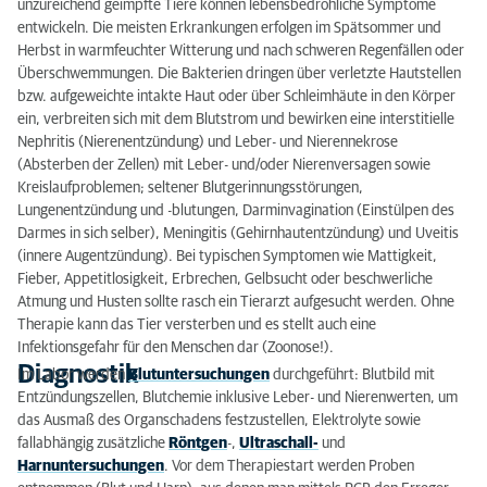
unzureichend geimpfte Tiere können lebensbedrohliche Symptome
entwickeln. Die meisten Erkrankungen erfolgen im Spätsommer und
Herbst in warmfeuchter Witterung und nach schweren Regenfällen oder
Überschwemmungen. Die Bakterien dringen über verletzte Hautstellen
bzw. aufgeweichte intakte Haut oder über Schleimhäute in den Körper
ein, verbreiten sich mit dem Blutstrom und bewirken eine interstitielle
Nephritis (Nierenentzündung) und Leber- und Nierennekrose
(Absterben der Zellen) mit Leber- und/oder Nierenversagen sowie
Kreislaufproblemen; seltener Blutgerinnungsstörungen,
Lungenentzündung und -blutungen, Darminvagination (Einstülpen des
Darmes in sich selber), Meningitis (Gehirnhautentzündung) und Uveitis
(innere Augentzündung). Bei typischen Symptomen wie Mattigkeit,
Fieber, Appetitlosigkeit, Erbrechen, Gelbsucht oder beschwerliche
Atmung und Husten sollte rasch ein Tierarzt aufgesucht werden. Ohne
Therapie kann das Tier versterben und es stellt auch eine
Infektionsgefahr für den Menschen dar (Zoonose!).
Diagnostik
Im Labor werden
Blutuntersuchungen
durchgeführt: Blutbild mit
Entzündungszellen, Blutchemie inklusive Leber- und Nierenwerten, um
das Ausmaß des Organschadens festzustellen, Elektrolyte sowie
fallabhängig zusätzliche
Röntgen
-,
Ultraschall-
und
Harnuntersuchungen
. Vor dem Therapiestart werden Proben