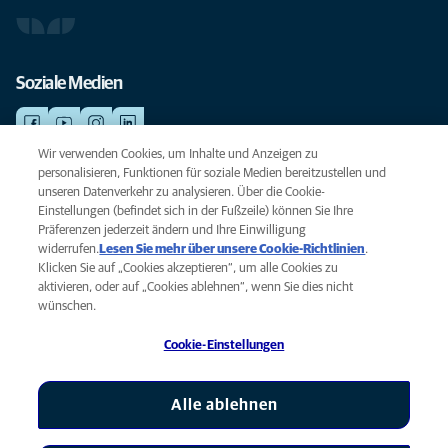
Soziale Medien
Wir verwenden Cookies, um Inhalte und Anzeigen zu
personalisieren, Funktionen für soziale Medien bereitzustellen und
NOTDIENSTE
unseren Datenverkehr zu analysieren. Über die Cookie-
Finden Sie hier Ihre Standorte mit Notfallservice. Weil Ihr Tier die beste
Einstellungen (befindet sich in der Fußzeile) können Sie Ihre
Versorgung verdient.
Präferenzen jederzeit ändern und Ihre Einwilligung
widerrufen.
Lesen Sie mehr über unsere Cookie-Richtlinien
(opens
.
Klicken Sie auf „Cookies akzeptieren“, um alle Cookies zu
in a
Datenschutz
aktivieren, oder auf „Cookies ablehnen“, wenn Sie dies nicht
new
Legal
wünschen.
tab)
Hinweis zu Cookies
Cookie-Einstellungen
Barrierefreiheit
Global Human Rights
AniCura ist eine Tochtergesellschaft von Mars, Inc © 2026
Alle ablehnen