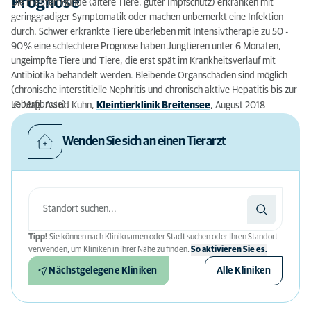
Prognose
Die meisten Hunde (ältere Tiere, guter Impfschutz) erkranken mit
geringgradiger Symptomatik oder machen unbemerkt eine Infektion
durch. Schwer erkrankte Tiere überleben mit Intensivtherapie zu 50 -
90 % eine schlechtere Prognose haben Jungtieren unter 6 Monaten,
ungeimpfte Tiere und Tiere, die erst spät im Krankheitsverlauf mit
Antibiotika behandelt werden. Bleibende Organschäden sind möglich
(chronische interstitielle Nephritis und chronisch aktive Hepatitis bis zur
Leberfibrose).
© Mag. Astrid Kuhn,
Kleintierklinik Breitensee
, August 2018
Wenden Sie sich an einen Tierarzt
Tipp!
Sie können nach Kliniknamen oder Stadt suchen oder Ihren Standort
verwenden, um Kliniken in Ihrer Nähe zu finden.
So aktivieren Sie es.
Nächstgelegene Kliniken
Alle Kliniken