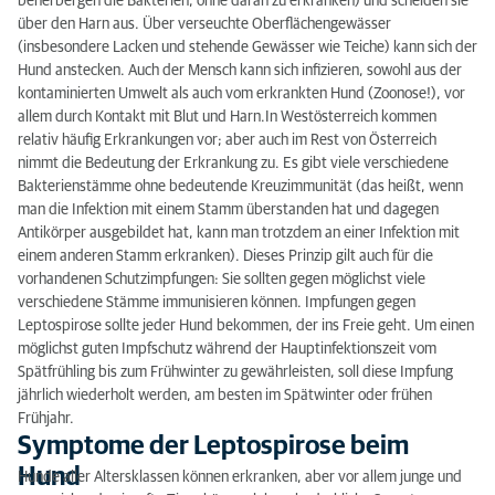
beherbergen die Bakterien, ohne daran zu erkranken) und scheiden sie
Symptome der Leptospirose beim Hund
über den Harn aus. Über verseuchte Oberflächengewässer
(insbesondere Lacken und stehende Gewässer wie Teiche) kann sich der
Diagnostik
Hund anstecken. Auch der Mensch kann sich infizieren, sowohl aus der
kontaminierten Umwelt als auch vom erkrankten Hund (Zoonose!), vor
Therapie
allem durch Kontakt mit Blut und Harn.In Westösterreich kommen
Prognose
relativ häufig Erkrankungen vor; aber auch im Rest von Österreich
nimmt die Bedeutung der Erkrankung zu. Es gibt viele verschiedene
Bakterienstämme ohne bedeutende Kreuzimmunität (das heißt, wenn
man die Infektion mit einem Stamm überstanden hat und dagegen
Antikörper ausgebildet hat, kann man trotzdem an einer Infektion mit
einem anderen Stamm erkranken). Dieses Prinzip gilt auch für die
vorhandenen Schutzimpfungen: Sie sollten gegen möglichst viele
verschiedene Stämme immunisieren können. Impfungen gegen
Leptospirose sollte jeder Hund bekommen, der ins Freie geht. Um einen
möglichst guten Impfschutz während der Hauptinfektionszeit vom
Spätfrühling bis zum Frühwinter zu gewährleisten, soll diese Impfung
jährlich wiederholt werden, am besten im Spätwinter oder frühen
Frühjahr.
Symptome der Leptospirose beim
Hund
Hunde aller Altersklassen können erkranken, aber vor allem junge und