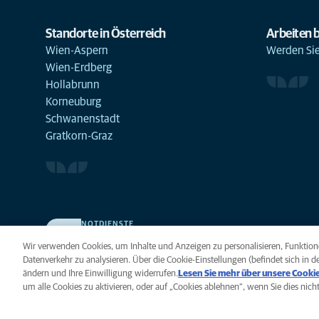
Standorte in Österreich
Arbeiten b
Wien-Aspern
Werden Sie 
Wien-Erdberg
Hollabrunn
Korneuburg
Schwanenstadt
Gratkorn-Graz
NOTDIENSTE
Finden Sie hier Ihre Standorte mit Notfallservice. Weil Ihr
Wir verwenden Cookies, um Inhalte und Anzeigen zu personalisieren, Funktione
Tier die beste Versorgung verdient.
Datenverkehr zu analysieren. Über die Cookie-Einstellungen (befindet sich in de
ändern und Ihre Einwilligung widerrufen.
Lesen Sie mehr über unsere Cookie
um alle Cookies zu aktivieren, oder auf „Cookies ablehnen“, wenn Sie dies nic
Datenschutz
Legal
Hinweis zu Coo