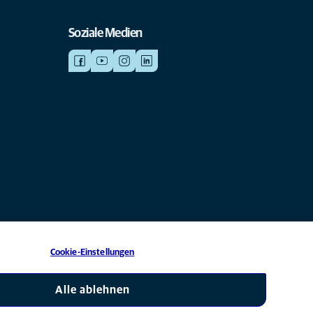
Soziale Medien
Cookie-Einstellungen
chtergesellschaft von Mars, Inc © 2026
Alle ablehnen