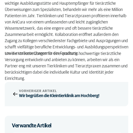
wichtige Ausbildungsstätte und Hauptempfänger für tierärztliche
Überweisungen zum Spezialisten, behandeln wir mehr als eine Million
Patienten im Jahr. Tierkliniken und Tierarztpraxen profitieren innerhalb
von AniCura von einem umfassenden und leicht zugänglichen
Wissensnetzwerk, das eine engere und oft bessere tierärztliche
Zusammenarbeit ermöglicht. Kollaboration eröffnet außerdem den
Zugang zu Kollegen verschiedenster Fachgebiete und Ausprägungen und
schafft vielfältige berufliche Entwicklungs- und Ausbildungsperspektiven
sowie exzellente Chancen in der Forschung.
Um die Voraussetzungen für eine qualitativ hochwertige tierärztliche
Versorgung entwickeln und anbieten zu können, arbeiten wir als ein
Partner eng mit unseren Tierkliniken und Tierarztpraxen zusammen und
berücksichtigen dabei die individuelle Kultur und Identität jeder
Einrichtung.
VORHERIGER ARTIKEL
Wir begrüßen die Kleintierklinik am Hochberg!
Verwandte Artikel