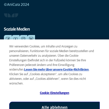
©AniCura 2024
Soziale Medien
Wir verwenden Cookies, um Inhalte und Anzeigen zu
personalisieren, Funktionen für soziale Medien bereitzustellen und
NOTDIENSTE
unseren Datenverkehr zu analysieren. Über die Cookie-
Finden Sie hier Ihre Standorte mit Notfallservice. Weil Ihr Tier die beste
Einstellungen (befindet sich in der Fußzeile) können Sie Ihre
Versorgung verdient.
Präferenzen jederzeit ändern und Ihre Einwilligung
widerrufen.
Lesen Sie mehr über unsere Cookie-Richtlinien
(opens
.
Klicken Sie auf „Cookies akzeptieren“, um alle Cookies zu
in a
Datenschutz
aktivieren, oder auf „Cookies ablehnen“, wenn Sie dies nicht
new
Legal
wünschen.
tab)
Hinweis zu Cookies
Cookie-Einstellungen
Barrierefreiheit
Global Human Rights
AniCura ist eine Tochtergesellschaft von Mars, Inc © 2026
Alle ablehnen