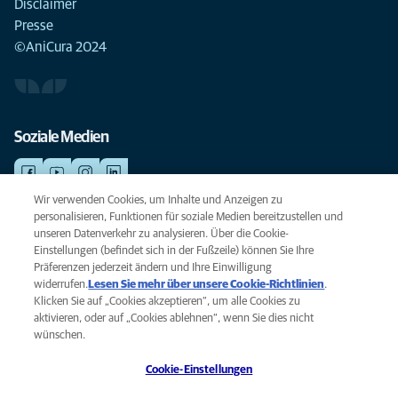
Disclaimer
Presse
©AniCura 2024
Soziale Medien
Wir verwenden Cookies, um Inhalte und Anzeigen zu
personalisieren, Funktionen für soziale Medien bereitzustellen und
NOTDIENSTE
unseren Datenverkehr zu analysieren. Über die Cookie-
Finden Sie hier Ihre Standorte mit Notfallservice. Weil Ihr Tier die beste
Einstellungen (befindet sich in der Fußzeile) können Sie Ihre
Versorgung verdient.
Präferenzen jederzeit ändern und Ihre Einwilligung
widerrufen.
Lesen Sie mehr über unsere Cookie-Richtlinien
(opens
.
Klicken Sie auf „Cookies akzeptieren“, um alle Cookies zu
in a
Datenschutz
aktivieren, oder auf „Cookies ablehnen“, wenn Sie dies nicht
new
Legal
wünschen.
tab)
Hinweis zu Cookies
Cookie-Einstellungen
Barrierefreiheit