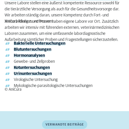
Unsere Labore stellen eine äußerst kompetente Ressource sowohl für
die tierärztliche Versorgung als auch für die Gesundheitsvorsorge dar.
Wir arbeiten ständig daran, unsere Kompetenz durch Fort- und
Weiterbildung zu verbessern.
AniCura Kliniken und Praxen haben eigene Labore vor Ort. Zusätzlich
arbeiten wir intensiv mit führenden externen, veterinärmedizinischen
Laboren zusammen, um eine umfassende labordiagnostische
Aufarbeitung sämtlicher Proben und Fragestellungen sicherzustellen.
Bakterielle Untersuchungen
Blutuntersuchungen
Hormonanalysen
Gewebe- und Zellproben
Kotuntersuchungen
Urinuntersuchungen
Virologische Untersuchung
Mykologische-parasitologische Untersuchungen
© AniCura
VERWANDTE BEITRÄGE