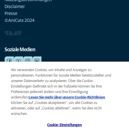
Disclaimer
Presse
©AniCura 2024
Soziale Medien
Wir verwenden Cookies, um Inhalte und Anzeigen zu
personalisieren, Funktionen für soziale Medien bereitzustellen und
NOTDIENSTE
unseren Datenverkehr zu analysieren. Über die Cookie-
Finden Sie hier Ihre Standorte mit Notfallservice. Weil Ihr Tier die beste
Einstellungen (befindet sich in der Fußzeile) können Sie Ihre
Versorgung verdient.
Präferenzen jederzeit ändern und Ihre Einwilligung
widerrufen.
Lesen Sie mehr über unsere Cookie-Richtlinien
(opens
.
Klicken Sie auf „Cookies akzeptieren“, um alle Cookies zu
in a
Datenschutz
aktivieren, oder auf „Cookies ablehnen“, wenn Sie dies nicht
new
Legal
wünschen.
tab)
Hinweis zu Cookies
Cookie-Einstellungen
Barrierefreiheit