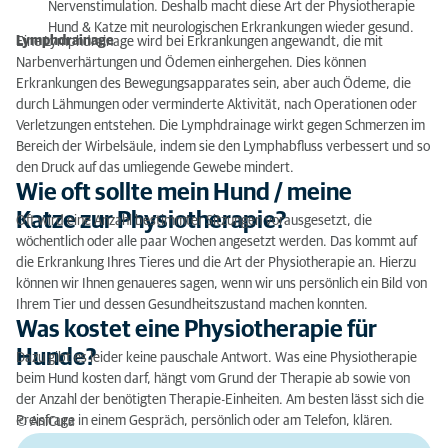
Nervenstimulation. Deshalb macht diese Art der Physiotherapie
Hund & Katze mit neurologischen Erkrankungen wieder gesund.
Lymphdrainage
Eine Lymphdrainage wird bei Erkrankungen angewandt, die mit
Narbenver­härtungen und Ödemen einhergehen. Dies können
Erkrankungen des Bewegungsapparates sein, aber auch Ödeme, die
durch Lähmungen oder ver­minderte Aktivität, nach Operationen oder
Verletzungen entstehen. Die Lymphdrainage wirkt gegen Schmerzen im
Bereich der Wirbelsäule, indem sie den Lymphabfluss verbessert und so
den Druck auf das umliegende Gewebe mindert.
Wie oft sollte mein Hund / meine
Katze zur Physiotherapie?
Oft wird eine Anzahl bestimmter Sitzungen vorausgesetzt, die
wöchentlich oder alle paar Wochen angesetzt werden. Das kommt auf
die Erkrankung Ihres Tieres und die Art der Physiotherapie an. Hierzu
können wir Ihnen genaueres sagen, wenn wir uns persönlich ein Bild von
Ihrem Tier und dessen Gesundheitszustand machen konnten.
Was kostet eine Physiotherapie für
Hunde?
Dazu gibt es leider keine pauschale Antwort. Was eine Physiotherapie
beim Hund kosten darf, hängt vom Grund der Therapie ab sowie von
der Anzahl der benötigten Therapie-Einheiten. Am besten lässt sich die
Preisfrage in einem Gespräch, persönlich oder am Telefon, klären.
© AniCura