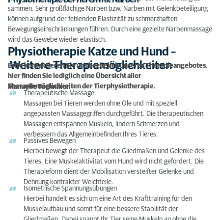
Physiotherapie bei Tieren mit Narben
sammen. Sehr großflächige Narben bzw. Narben mit Gelenkbeteiligung
können aufgrund der fehlenden Elastizität zu schmerzhaften
Bewegungseinschränkungen führen. Durch eine ge­zielte Narbenmassage
wird das Gewebe wieder elastisch.
Physiotherapie Katze und Hund –
Weitere Therapiemöglichkeiten
Bitte kontaktieren Sie uns bezüglich unseres Therapieangebotes,
hier finden Sie lediglich eine Übersicht aller
Therapiemöglichkeiten der Tierphysiotherapie.
Manuelle Techniken
Therapeutische Massage
Massagen bei Tieren werden ohne Öle und mit speziell
angepassten Massagegriffen durchgeführt. Die therapeutischen
Massagen entspannen Muskeln, lindern Schmerzen und
verbessern das Allgemeinbefinden Ihres Tieres.
Passives Bewegen
Hierbei bewegt der Therapeut die Gliedmaßen und Gelenke des
Tieres. Eine Muskelaktivität vom Hund wird nicht gefordert. Die
Therapieform dient der Mobilisation versteifter Gelenke und
Dehnung kontrakter Weichteile.
Isometrische Spannungsübungen
Hierbei handelt es sich um eine Art des Krafttraining für den
Muskelaufbau und somit für eine bessere Stabilität der
Gliedmaßen. Dabei spannt Ihr Tier seine Muskeln an ohne die