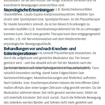
aufzu­bauen, da sie dem Körper die nötige Stabilität verleihen und für
koordinierte Bewegungen unverzichtbar sind.
Bei neurologischen Erkrankungen, wie z.B. Bandscheibenvorfällen
Neurologische Erkrankungen
(Dackellähme, Cauda-Equina-Kompressionssyndrom, Wobbler-Syn­
drom) oder Spondylosen bzw. Spondylarthrosen, ist die Physiotherapie
für Hunde besonders sinnvoll, da es bei diesen Erkrankungen zu
nervalen Ausfällen (z.B. Koor­dinations­problemen) bis hin zu Lähmungen
kommen kann. Durch eine gezielte Therapie kann dem entgegengewirkt
werden, z.B. mit Nervenstimulation und dem Wiedererlernen
physiologischer Bewegungsabläufe.
Behandlungen vor und nach Knochen- und
Schon vor Operationen ist es sinnvoll Physiotherapie einzusetzen, da
Gelenkoperationen
durch die aufgebaute und gestärkte Muskulatur das Tier besser
gestützt wird – und das obwohl sich ein Teil der Muskeln nach der
Operation meist durch Schonhaltung wieder etwas zurückbildet.
Zur Rehabilitation nach einer Operation ist die Physiotherapie für Tiere
natürlich be­sonders wichtig, damit keine Folgeschäden (wie
Narbenverklebungen, Muskelverkürzungen und Ähnliches) auftreten.
Nach Gelenks- bzw. Knochenoperationen müssen die betroffenen Glied­
maßen oftmals über einen langen Zeitraum ruhig gestellt werden. Da die
Muskulatur während dieser Zeit nicht genutzt werden kann, bildet sie
sich innerhalb kürzester Zeit stark zurück. Durch die fehlende Bewegung
des Ge­lenkes werden Bänder und Sehnen nicht mehr gedehnt und