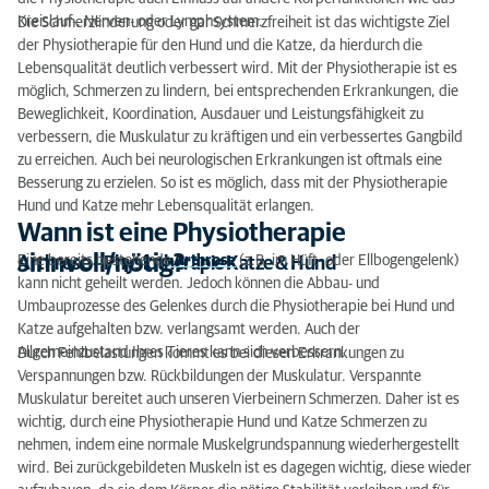
Kreislauf-, Nerven- oder Lymphsystem.
Die Schmerzlinderung oder gar Schmerzfreiheit ist das wichtigste Ziel
der Physiotherapie für den Hund und die Katze, da hierdurch die
Lebens­qualität deutlich verbessert wird. Mit der Physiotherapie ist es
möglich, Schmerzen zu lindern, bei entsprechen­den Erkrankungen, die
Beweglichkeit, Koordination, Ausdauer und Leistungsfähigkeit zu
verbessern, die Muskulatur zu kräftigen und ein verbessertes Gangbild
zu er­reichen. Auch bei neurologischen Erkrankungen ist oftmals eine
Besserung zu er­zielen. So ist es möglich, dass mit der Physiotherapie
Hund und Katze mehr Lebensqualität erlangen.
Wann ist eine Physiotherapie
sinnvoll/nötig?
Eine bereits bestehende
Arthrose
(z.B. im Hüft- oder Ellbogengelenk)
Arthrose – Physiotherapie Katze & Hund
kann nicht geheilt werden. Jedoch können die Ab­bau- und
Umbauprozesse des Gelenkes durch die Physiotherapie bei Hund und
Katze aufgehalten bzw. verlangsamt werden. Auch der
Allgemeinzustand Ihres Tieres kann sich verbessern.
Durch Fehlbelastungen kommt es bei diesen Erkrankungen zu
Verspannun­gen bzw. Rückbildungen der Muskulatur. Verspannte
Muskulatur bereitet auch unseren Vierbeinern Schmerzen. Daher ist es
wichtig, durch eine Physiotherapie Hund und Katze Schmerzen zu
nehmen, indem eine normale Muskelgrundspannung wieder­hergestellt
wird. Bei zurückgebildeten Muskeln ist es dagegen wichtig, diese wieder