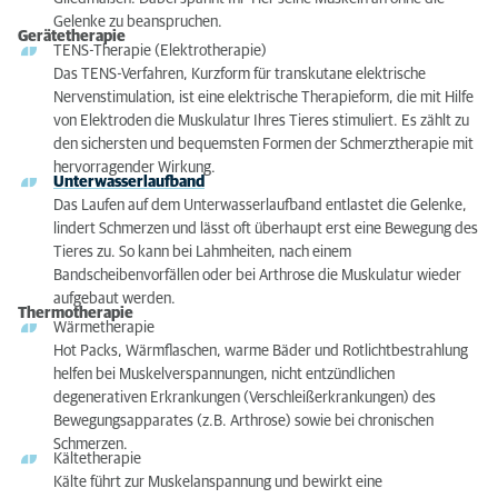
Gelenke zu beanspruchen.
Gerätetherapie
TENS-Therapie (Elektrotherapie)
Das TENS-Verfahren, Kurzform für transkutane elektrische
Nervenstimulation, ist eine elektrische Therapieform, die mit Hilfe
von Elektroden die Muskulatur Ihres Tieres stimuliert. Es zählt zu
den sichersten und bequemsten Formen der Schmerztherapie mit
hervorragender Wirkung.
Unterwasserlaufband
Das Laufen auf dem Unterwasserlaufband entlastet die Gelenke,
lindert Schmerzen und lässt oft überhaupt erst eine Bewegung des
Tieres zu. So kann bei Lahmheiten, nach einem
Bandscheibenvorfällen oder bei Arthrose die Muskulatur wieder
aufgebaut werden.
Thermotherapie
Wärmetherapie
Hot Packs, Wärmflaschen, warme Bäder und Rotlichtbestrahlung
helfen bei Muskelverspannungen, nicht entzündlichen
degenerativen Erkrankungen (Verschleißerkrankungen) des
Bewegungsapparates (z.B. Arthrose) sowie bei chronischen
Schmerzen.
Kältetherapie
Kälte führt zur Muskelanspannung und be­wirkt eine