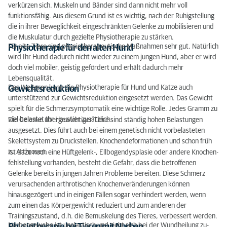
verkürzen sich. Muskeln und Bänder sind dann nicht mehr voll
funktionsfähig. Aus diesem Grund ist es wichtig, nach der Ruhigstellung
die in ihrer Beweglichkeit ein­geschränkten Gelenke zu mobilisieren und
die Muskulatur durch gezielte Physiotherapie zu stärken.
Für alte Tiere sind physiotherapeutische Maßnahmen sehr gut. Natürlich
Physiotherapie für den alten Hund
wird Ihr Hund dadurch nicht wieder zu einem jungen Hund, aber er wird
doch viel mobiler, geistig gefördert und erhält dadurch mehr
Lebensqualität.
Des Weiteren kann die Physiotherapie für Hund und Katze auch
Gewichtsreduktion
unterstützend zur Gewichtsre­duktion eingesetzt werden. Das Gewicht
spielt für die Schmerzsymptomatik eine wichtige Rolle. Jedes Gramm zu
viel belastet Ihr Haustier zusätzlich.
Die Gelenke übergewichtiger Tiere sind ständig hohen Belastungen
ausge­setzt. Dies führt auch bei einem genetisch nicht vorbelasteten
Skelettsystem zu Druckstellen, Knochendeformationen und schon früh
zu Arthrosen.
Ist dazu noch eine Hüftgelenk-, Ellbogendysplasie oder andere Knochen­
fehlstellung vorhanden, besteht die Gefahr, dass die betroffenen
Gelenke bereits in jungen Jahren Probleme bereiten. Diese Schmerz
verursachenden arthrotischen Knochenveränderungen können
hinausgezögert und in einigen Fällen sogar verhindert werden, wenn
zum einen das Körpergewicht reduziert und zum anderen der
Trainingszustand, d.h. die Bemuskelung des Tieres, verbessert werden.
Narbengewebe ist unelastisch und zieht sich bei der Wundheilung zu­