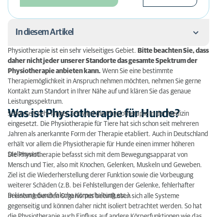
In diesem Artikel
Physiotherapie ist ein sehr vielseitiges Gebiet.
Bitte beachten Sie, dass
Was ist Physiotherapie für Hunde?
daher nicht jeder unserer Standorte das gesamte Spektrum der
Physiotherapie anbieten kann.
Wenn Sie eine bestimmte
Wann ist eine Physiotherapie sinnvoll/nötig?
Therapiemöglichkeit in Anspruch nehmen möchten, nehmen Sie gerne
Kontakt zum Standort in Ihrer Nähe auf und klären Sie das genaue
Physiotherapie Katze und Hund – Weitere
Leistungsspektrum.
Therapiemöglichkeiten
Was ist Physiotherapie für Hunde?
Schon seit sehr langer Zeit wird die Physiotherapie in der Medizin
eingesetzt. Die Physiotherapie für Tiere hat sich schon seit mehreren
Wie oft sollte mein Hund / meine Katze zur
Jahren als anerkannte Form der Therapie etabliert. Auch in Deutschland
Physiotherapie?
erhält vor allem die Physiotherapie für Hunde einen immer höheren
Stellenwert.
Die Physiotherapie befasst sich mit dem Bewegungsapparat von
Was kostet eine Physiotherapie für Hunde?
Mensch und Tier, also mit Knochen, Gelenken, Muskeln und Geweben.
Ziel ist die Wiederherstellung derer Funktion sowie die Vorbeugung
weiterer Schäden (z.B. bei Fehlstellungen der Gelenke, fehlerhafter
Belastung durch falsche Körperhaltung etc.).
In einem lebenden Organismus beeinflussen sich alle Systeme
gegenseitig und können daher nicht isoliert betrachtet werden. So hat
die Physiotherapie auch Einfluss auf andere Körperfunktionen wie das