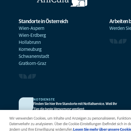
Standorte in Österreich
Arbeiten b
Wien-Aspern
Werden Sie 
Wien-Erdberg
Hollabrunn
Korneuburg
Schwanenstadt
Gratkorn-Graz
NOTDIENSTE
Finden Sie hier Ihre Standorte mit Notfallservice. Weil Ihr
Tier die beste Versorgung verdient.
Wir verwenden Cookies, um Inhalte und Anzeigen zu personalisieren, Funktione
Datenverkehr zu analysieren. Über die Cookie-Einstellungen (befindet sich in de
Datenschutz
Legal
Hinweis zu Coo
ändern und Ihre Einwilligung widerrufen.
Lesen Sie mehr über unsere Cookie