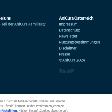
ei uns
AniCura Österreich
Teil der AniCura-Familie!
Impressum
Datenschutz
Newsletter
Nutzungsbestimmungen
Disclaimer
Presse
©AniCura 2024
n für soziale Medien bereitzustellen und unseren
r Fußzeile) können Sie Ihre Präferenzen jederzeit
kies
Barrierefreiheit
Global Human Rights
AniCura ist eine To
-Richtlinien
(opens in a new tab)
. Klicken Sie auf „Cookies akzeptieren“,