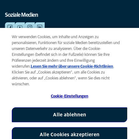
Soziale Medien
Wir verwenden Cookies, um Inhalte und Anzeigen zu
personalisieren, Funktionen für soziale Medien bereitzustellen und
NOTDIENSTE
unseren Datenverkehr zu analysieren. Über die Cookie-
Finden Sie hier Ihre Standorte mit Notfallservice. Weil Ihr Tier die beste
Einstellungen (befindet sich in der Fußzeile) können Sie Ihre
Versorgung verdient.
Präferenzen jederzeit ändern und Ihre Einwilligung
widerrufen.
Lesen Sie mehr über unsere Cookie-Richtlinien
(opens
.
Klicken Sie auf „Cookies akzeptieren“, um alle Cookies zu
in a
Datenschutz
aktivieren, oder auf „Cookies ablehnen“, wenn Sie dies nicht
new
Legal
wünschen.
tab)
Hinweis zu Cookies
Cookie-Einstellungen
Barrierefreiheit
Global Human Rights
AniCura ist eine Tochtergesellschaft von Mars, Inc © 2026
Alle ablehnen
Alle Cookies akzeptieren
Cookie-Einstellungen