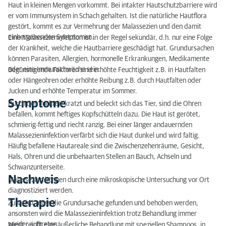
Definition
Haut in kleinen Mengen vorkommt. Bei intakter Hautschutzbarriere wird
er vom Immunsystem in Schach gehalten. Ist die natürliche Hautflora
Symptome
gestört, kommt es zur Vermehrung der Malassezien und den damit
einhergehenden Symptomen.
Eine Malassezieninfektion ist in der Regel sekundär, d.h. nur eine Folge
Nachweis
der Krankheit, welche die Hautbarriere geschädigt hat. Grundursachen
können Parasiten, Allergien, hormonelle Erkrankungen, Medikamente
Therapie
oder eine Immunschwäche sein.
Begünstigende Faktoren sind erhöhte Feuchtigkeit z.B. in Hautfalten
oder Hängeohren oder erhöhte Reibung z.B. durch Hautfalten oder
Jucken und erhöhte Temperatur im Sommer.
Symptome
Durch den Juckreiz kratzt und beleckt sich das Tier, sind die Ohren
befallen, kommt heftiges Kopfschütteln dazu. Die Haut ist gerötet,
schmierig-fettig und riecht ranzig. Bei einer länger andauernden
Malassezieninfektion verfärbt sich die Haut dunkel und wird faltig.
Häufig befallene Hautareale sind die Zwischenzehenräume, Gesicht,
Hals, Ohren und die unbehaarten Stellen an Bauch, Achseln und
Schwanzunterseite.
Nachweis
Malassezien können durch eine mikroskopische Untersuchung vor Ort
diagnostiziert werden.
Therapie
Zunächst muss die Grundursache gefunden und behoben werden,
ansonsten wird die Malassezieninfektion trotz Behandlung immer
wieder auftreten.
Meist reicht eine äußerliche Behandlung mit speziellen Shampoos, in