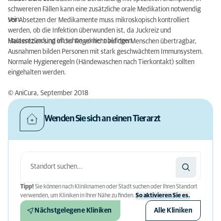
schwereren Fällen kann eine zusätzliche orale Medikation notwendig
sein.
Vor Absetzen der Medikamente muss mikroskopisch kontrolliert
werden, ob die Infektion überwunden ist, da Juckreiz und
Hautentzündung oft schon vorher abklingen.
Malassezien sind in der Regel nicht auf den Menschen übertragbar,
Ausnahmen bilden Personen mit stark geschwächtem Immunsystem.
Normale Hygieneregeln (Händewaschen nach Tierkontakt) sollten
eingehalten werden.
© AniCura, September 2018
Wenden Sie sich an einen Tierarzt
Tipp!
Sie können nach Kliniknamen oder Stadt suchen oder Ihren Standort
verwenden, um Kliniken in Ihrer Nähe zu finden.
So aktivieren Sie es.
Nächstgelegene Kliniken
Alle Kliniken