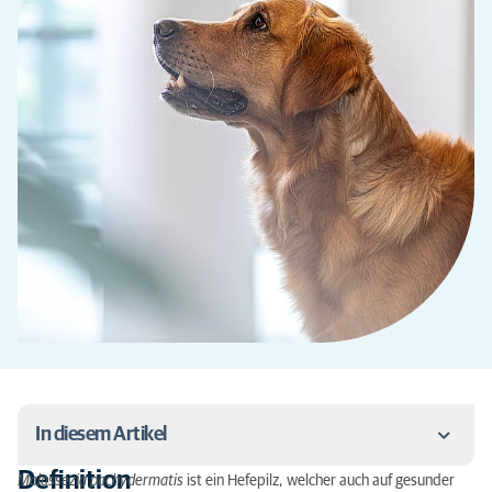
In diesem Artikel
Definition
Malassezia pachydermatis
ist ein Hefepilz, welcher auch auf gesunder