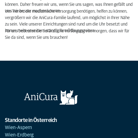
können. Daher freuen wir uns, wenn Sie uns sagen, was Ihnen gefällt und
was wir besser machen können.
Um Tieren, die medizinische Versorgung benötigen, helfen zu können,
vergrößern wir die AniCura-Familie laufend, um möglichst in Ihrer Nähe
zu sein. Viele unserer Einrichtungen sind rund um die Uhr besetzt und
immer mehr erweitern ständig ihre Öffnungszeiten.
Für uns bedeutet die tierärztliche Versorgung von morgen, dass wir für
Sie da sind, wenn Sie uns brauchen!
Standorte in Österreich
Wien-Aspern
Wien-Erdberg