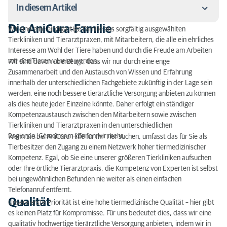
In diesem Artikel
Die AniCura-Familie
Wir sind eine einzigartige Familie aus sorgfältig ausgewählten
Die AniCura-Familie
Tierkliniken und Tierarztpraxen, mit Mitarbeitern, die alle ein ehrliches
Interesse am Wohl der Tiere haben und durch die Freude am Arbeiten
Qualität
mit den Tieren vereint werden.
Wir sind davon überzeugt, dass wir nur durch eine enge
Zusammenarbeit und den Austausch von Wissen und Erfahrung
Service
innerhalb der unterschiedlichen Fachgebiete zukünftig in der Lage sein
werden, eine noch bessere tierärztliche Versorgung anbieten zu können
als dies heute jeder Einzelne könnte.
Daher erfolgt ein ständiger
Kompetenzaustausch zwischen den Mitarbeitern sowie zwischen
Tierkliniken und Tierarztpraxen in den unterschiedlichen
Regionen.
Gemeinsam können wir mehr.
Wenn Sie bei AniCura Hilfe für Ihr Tier suchen, umfasst das für Sie als
Tierbesitzer den Zugang zu einem Netzwerk hoher tiermedizinischer
Kompetenz. Egal, ob Sie eine unserer größeren Tierkliniken aufsuchen
oder Ihre örtliche Tierarztpraxis, die Kompetenz von Experten ist
selbst
bei ungewöhnlichen Befunden nie weiter als einen einfachen
Telefonanruf entfernt.
Qualität
Unsere erste Priorität ist eine hohe tiermedizinische Qualität – hier gibt
es keinen Platz für Kompromisse. Für uns bedeutet dies, dass wir eine
qualitativ hochwertige tierärztliche Versorgung anbieten, indem wir in