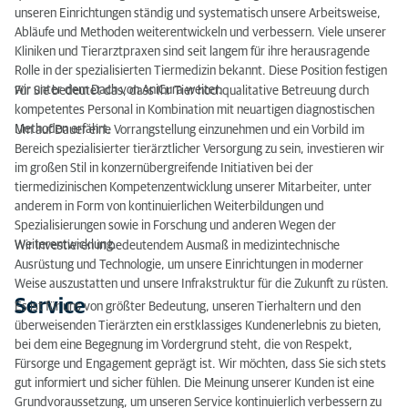
unseren Einrichtungen ständig und systematisch unsere Arbeitsweise,
Abläufe und Methoden weiterentwickeln und verbessern. Viele unserer
Kliniken und Tierarztpraxen sind seit langem für ihre herausragende
Rolle in der spezialisierten Tiermedizin bekannt. Diese Position festigen
wir unter dem Dach von AniCura weiter.
Für Sie bedeutet das, dass Ihr Tier hochqualitative Betreuung durch
kompetentes Personal in Kombination mit neuartigen diagnostischen
Methoden erfährt.
Um auf Dauer eine Vorrangstellung einzunehmen und ein Vorbild im
Bereich spezialisierter tierärztlicher Versorgung zu sein, investieren wir
im großen Stil in konzernübergreifende Initiativen bei der
tiermedizinischen Kompetenzentwicklung unserer Mitarbeiter, unter
anderem in Form von kontinuierlichen Weiterbildungen und
Spezialisierungen sowie in Forschung und anderen Wegen der
Weiterentwicklung.
Wir investieren in bedeutendem Ausmaß in medizintechnische
Ausrüstung und Technologie, um unsere Einrichtungen in moderner
Weise auszustatten und unsere Infrakstruktur für die Zukunft zu rüsten.
Service
Es ist für uns von größter Bedeutung, unseren Tierhaltern und den
überweisenden Tierärzten ein erstklassiges Kundenerlebnis zu bieten,
bei dem eine Begegnung im Vordergrund steht, die von Respekt,
Fürsorge und Engagement geprägt ist. Wir möchten, dass Sie sich stets
gut informiert und sicher fühlen. Die Meinung unserer Kunden ist eine
Grundvoraussetzung, um unseren Service kontinuierlich verbessern zu