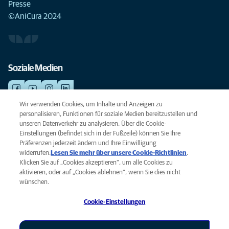
Presse
©AniCura 2024
Soziale Medien
Wir verwenden Cookies, um Inhalte und Anzeigen zu
personalisieren, Funktionen für soziale Medien bereitzustellen und
NOTDIENSTE
unseren Datenverkehr zu analysieren. Über die Cookie-
Finden Sie hier Ihre Standorte mit Notfallservice. Weil Ihr Tier die beste
Einstellungen (befindet sich in der Fußzeile) können Sie Ihre
Versorgung verdient.
Präferenzen jederzeit ändern und Ihre Einwilligung
widerrufen.
Lesen Sie mehr über unsere Cookie-Richtlinien
(opens
.
Klicken Sie auf „Cookies akzeptieren“, um alle Cookies zu
in a
Datenschutz
aktivieren, oder auf „Cookies ablehnen“, wenn Sie dies nicht
new
Legal
wünschen.
tab)
Hinweis zu Cookies
Cookie-Einstellungen
Barrierefreiheit
Global Human Rights