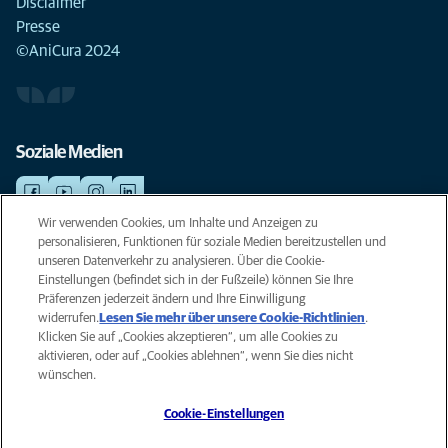
Disclaimer
Presse
©AniCura 2024
Soziale Medien
Wir verwenden Cookies, um Inhalte und Anzeigen zu
personalisieren, Funktionen für soziale Medien bereitzustellen und
NOTDIENSTE
unseren Datenverkehr zu analysieren. Über die Cookie-
Finden Sie hier Ihre Standorte mit Notfallservice. Weil Ihr Tier die beste
Einstellungen (befindet sich in der Fußzeile) können Sie Ihre
Versorgung verdient.
Präferenzen jederzeit ändern und Ihre Einwilligung
widerrufen.
Lesen Sie mehr über unsere Cookie-Richtlinien
(opens
.
Klicken Sie auf „Cookies akzeptieren“, um alle Cookies zu
in a
Datenschutz
aktivieren, oder auf „Cookies ablehnen“, wenn Sie dies nicht
new
Legal
wünschen.
tab)
Hinweis zu Cookies
Cookie-Einstellungen
Barrierefreiheit
Global Human Rights