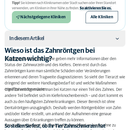
Tipp!
Sie können nach Kliniknamen oder Stadt suchen oder Ihren Standort
verwenden, um Kliniken in Ihrer Nähe zu finden.
So aktivieren Sie es.
Nächstgelegene Kliniken
Alle Kliniken
In diesem Artikel
Wieso ist das Zahnröntgen bei
Wieso ist das Zahnröntgen bei Katzen wichtig?
Katzen wichtig?
Röntgenaufnahmen der Zähne geben mehr Informationen über den
Status der Zahnwurzeln und des Kiefers. Denn erst durch das
Zahnröntgen bei Tieren – Was sich feststellen lässt
Zahnröntgen kann man sämtliche Schäden oder Veränderungen
erkennen und deren Tragweite diagnostizieren. So sieht der Tierarzt wie
Wie funktioniert das Zahnröntgen bei Tieren?
dringend der weitere Handlungsbedarf ist und welche Maßnahmen
ergriffen werden müssen.
Ohne Zahnröntgen sieht man bei Katzen nur einen Teil des Zahnes. Der
andere Teil befindet sich im Kieferknochenbereich – und dort kommt es
auch zu den häufigsten Zahnerkrankungen. Dieser Bereich ist ohne
Dentalröntgen unzugänglich. Deshalb werden Röntgenbilder von Zahn
und/oder Kiefer erstellt, um anhand der Aufnahmen eine genaue
Aussagen über Erkrankungen treffen zu können.
Ihre Katze verweigert das Essen oder verschlingt es hastig ohne zu
So stellen Sie fest, ob Ihr Tier Zahnschmerzen hat