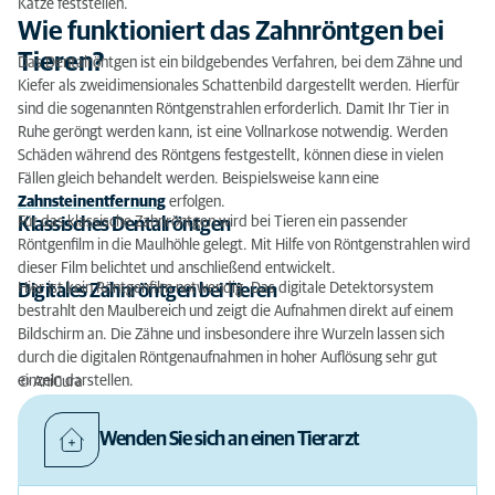
Katze feststellen.
Wie funktioniert das Zahnröntgen bei
Tieren?
Das Dentalröntgen ist ein bildgebendes Verfahren, bei dem Zähne und
Kiefer als zweidimensionales Schattenbild dargestellt werden. Hierfür
sind die sogenannten Röntgenstrahlen erforderlich. Damit Ihr Tier in
Ruhe geröngt werden kann, ist eine Vollnarkose notwendig. Werden
Schäden während des Röntgens festgestellt, können diese in vielen
Fällen gleich behandelt werden. Beispielsweise kann eine
Zahnsteinentfernung
erfolgen.
Für das klassische Zahnröntgen wird bei Tieren ein passender
Klassisches Dentalröntgen
Röntgenfilm in die Maulhöhle gelegt. Mit Hilfe von Röntgenstrahlen wird
dieser Film belichtet und anschließend entwickelt.
Hier ist kein Röntgenfilm notwendig. Das digitale Detektorsystem
Digitales Zahnröntgen bei Tieren
bestrahlt den Maulbereich und zeigt die Aufnahmen direkt auf einem
Bildschirm an. Die Zähne und insbesondere ihre Wurzeln lassen sich
durch die digitalen Rönt­gen­auf­nahm­en in hoher Auflösung sehr gut
einzeln darstellen.
© AniCura
Wenden Sie sich an einen Tierarzt