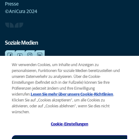
Presse
©AniCura 2024
Soziale Medien
Wir verwenden Cookies, um Inhalte und Anzeigen zu
personalisieren, Funktionen für soziale Medien bereitzustellen und
NOTDIENSTE
unseren Datenverkehr zu analysieren. Über die Cookie-
Finden Sie hier Ihre Standorte mit Notfallservice. Weil Ihr Tier die beste
Einstellungen (befindet sich in der Fußzeile) können Sie Ihre
Versorgung verdient.
Präferenzen jederzeit ändern und Ihre Einwilligung
widerrufen.
Lesen Sie mehr über unsere Cookie-Richtlinien
(opens
.
Klicken Sie auf „Cookies akzeptieren“, um alle Cookies zu
in a
Datenschutz
aktivieren, oder auf „Cookies ablehnen“, wenn Sie dies nicht
new
Legal
wünschen.
tab)
Hinweis zu Cookies
Cookie-Einstellungen
Barrierefreiheit
Global Human Rights