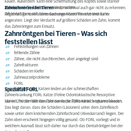
kauen. Außerdem kann eine Schiefhaltung des Kopfes sowie starker
Mundgeruch für Zahnschmerzen sprechen.
Zahnschmerzen bei Tieren
sind manchmal auch gar nicht zu erkennen.
Oft leiden Tiere still, ohne dass man Anzeichen erkennen kann.
Regelmäßige Kontrolluntersuchungen beim Tierarzt sind daher
angeraten. Liegt der Verdacht auf größere Schäden am Zahn, kommt
das Zahnröntgen zum Einsatz.
Zahnröntgen bei Tieren – Was sich
feststellen lässt
Fehlstellungen von Zähnen
fehlende Zähne
Zähne, die nicht durchbrechen, aber angelegt sind
Zahnfrakturen
Schäden im Kiefer
Zahnwurzelprobleme
FORL
Ungefähr 70% aller Katzen leiden an der schmerzhaften
Spezialfall FORL
Zahnerkrankung FORL Katze (Feline Odontoklastische Resorptive
Läsion), bei der sich der Zahn sowie die Zahnwurzel langsam abbauen.
Nur in 12 % der Fälle kann bei der Katze FORL klinisch erkannt werden.
Das liegt daran, dass die Schäden (Läsionen) unter dem Zahnfleisch
sowie unter dem knöchernden Zahnfachrand (Alveolarrand) liegen. Der
Zahn oben erscheint hingegen völlig gesund. Ob FORL vorliegt und in
welchem Ausmaß lässt sich daher nur durch das Dentalröntgen bei der