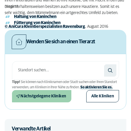
ihren Hinterläufen und warnen so ihre Kolonie, die mit Flucht in den Bau
reagiert.
Diese Verhaltensweisen besitzen auch unsere Haustiere. Somit ist es
sehr wichtig, dem Mümmelmann ein artgerechtes Umfeld zu bieten.
Haltung von Kaninchen
Fütterung von Kaninchen
© AniCura Kleintierspezialisten Ravensburg
, August 2016
Wenden Sie sich an einen Tierarzt
Tipp!
Sie können nach Kliniknamen oder Stadt suchen oder Ihren Standort
verwenden, um Kliniken in Ihrer Nähe zu finden.
So aktivieren Sie es.
Nächstgelegene Kliniken
Alle Kliniken
Verwandte Artikel