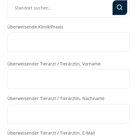
Überweisende Klinik/Praxis
GRATKORN
Fachtierarztpraxis Gratkorn
Wählen
(Graz)
WIEN
Überweisender Tierarzt / Tierärztin, Vorname
Wählen
Tierarztpraxis Aspern
KORNEUBURG
Wählen
Tierarztpraxis Korneuburg
Überweisender Tierarzt / Tierärztin, Nachname
WIEN
Wählen
Tierklinik Erdberg
HOLLABRUNN
Wählen
Überweisender Tierarzt / Tierärztin, E-Mail
Tierklinik Hollabrunn