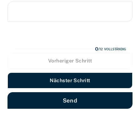
SCHWANENSTADT
Wählen
Tierklinik Schwanenstadt
0
/
12
VOLLSTÄNDIG
Vorheriger Schritt
Nächster Schritt
Send