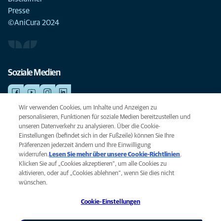
Presse
©AniCura 2024
Soziale Medien
Wir verwenden Cookies, um Inhalte und Anzeigen zu
personalisieren, Funktionen für soziale Medien bereitzustellen und
NOTDIENSTE
unseren Datenverkehr zu analysieren. Über die Cookie-
Finden Sie hier Ihre Standorte mit Notfallservice. Weil Ihr Tier die beste
Einstellungen (befindet sich in der Fußzeile) können Sie Ihre
Versorgung verdient.
Präferenzen jederzeit ändern und Ihre Einwilligung
widerrufen.
Lesen Sie mehr über unsere Cookie-Richtlinien
(opens
.
Klicken Sie auf „Cookies akzeptieren“, um alle Cookies zu
in a
Datenschutz
aktivieren, oder auf „Cookies ablehnen“, wenn Sie dies nicht
new
Legal
wünschen.
tab)
Hinweis zu Cookies
Cookie-Einstellungen
Barrierefreiheit
Global Human Rights