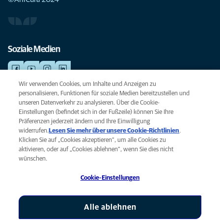
Soziale Medien
Wir verwenden Cookies, um Inhalte und Anzeigen zu
personalisieren, Funktionen für soziale Medien bereitzustellen und
NOTDIENSTE
unseren Datenverkehr zu analysieren. Über die Cookie-
Finden Sie hier Ihre Standorte mit Notfallservice. Weil Ihr Tier die beste
Einstellungen (befindet sich in der Fußzeile) können Sie Ihre
Versorgung verdient.
Präferenzen jederzeit ändern und Ihre Einwilligung
widerrufen.
Lesen Sie mehr über unsere Cookie-Richtlinien
(opens
.
Klicken Sie auf „Cookies akzeptieren“, um alle Cookies zu
in a
Datenschutz
aktivieren, oder auf „Cookies ablehnen“, wenn Sie dies nicht
new
Legal
wünschen.
tab)
Hinweis zu Cookies
Cookie-Einstellungen
Barrierefreiheit
Global Human Rights
AniCura ist eine Tochtergesellschaft von Mars, Inc © 2026
Alle ablehnen