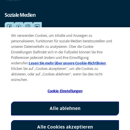
Soziale Medien
Wir verwenden Cookies, um Inhalte und Anzeigen zu
personalisieren, Funktionen für soziale Medien bereitzustellen und
NOTDIENSTE
unseren Datenverkehr zu analysieren. Über die Cookie-
Finden Sie hier Ihre Standorte mit Notfallservice. Weil Ihr Tier die beste
Einstellungen (befindet sich in der Fußzeile) können Sie Ihre
Versorgung verdient.
Präferenzen jederzeit ändern und Ihre Einwilligung
widerrufen.
Lesen Sie mehr über unsere Cookie-Richtlinien
(opens
.
Klicken Sie auf „Cookies akzeptieren“, um alle Cookies zu
in a
Datenschutz
aktivieren, oder auf „Cookies ablehnen“, wenn Sie dies nicht
new
Legal
wünschen.
tab)
Hinweis zu Cookies
Cookie-Einstellungen
Barrierefreiheit
Global Human Rights
AniCura ist eine Tochtergesellschaft von Mars, Inc © 2026
Alle ablehnen
Alle Cookies akzeptieren
Cookie-Einstellungen