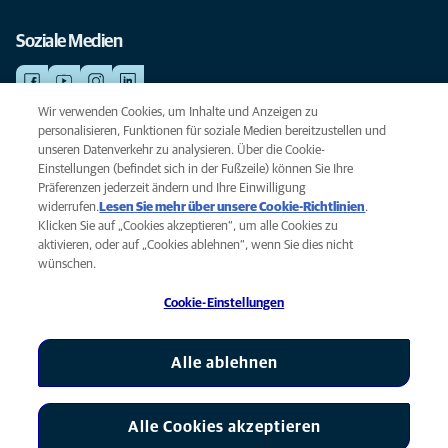
Soziale Medien
Wir verwenden Cookies, um Inhalte und Anzeigen zu
personalisieren, Funktionen für soziale Medien bereitzustellen und
NOTDIENSTE
unseren Datenverkehr zu analysieren. Über die Cookie-
Finden Sie hier Ihre Standorte mit Notfallservice. Weil Ihr Tier die beste
Einstellungen (befindet sich in der Fußzeile) können Sie Ihre
Versorgung verdient.
Präferenzen jederzeit ändern und Ihre Einwilligung
widerrufen.
Lesen Sie mehr über unsere Cookie-Richtlinien
(opens
.
Klicken Sie auf „Cookies akzeptieren“, um alle Cookies zu
in a
Datenschutz
aktivieren, oder auf „Cookies ablehnen“, wenn Sie dies nicht
new
Legal
wünschen.
tab)
Hinweis zu Cookies
Cookie-Einstellungen
Barrierefreiheit
Global Human Rights
AniCura ist eine Tochtergesellschaft von Mars, Inc © 2026
Alle ablehnen
Alle Cookies akzeptieren
Cookie-Einstellungen