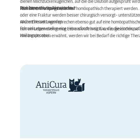
dienen Milchzuckerkügelchen, auf die die Dilution aufgesprüht wird.
Probleme mit der Akzeptanz.
Was kann therapiert werden?
Fast alle Erkrankungen können homöopathisch therapiert werden. 
oder eine Fraktur werden besser chirurgisch versorgt– unterstütze
und verbessert werden.
Akute Erkrankungen sprechen ebenso gut auf eine homöopathische 
Erkrankungen stellen eine Herausforderung dar, die die Homöopath
Hat ein Lebewesen genug Lebenskraft in sich, um zu gesunden, so 
Heilungsprozess.
Wie bereits oben erwähnt, werden wir bei Bedarf die richtige The