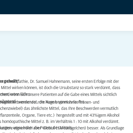
es geheilt"
.
der Homöopathie, Dr. Samuel Hahnemann, seine ersten Erfolge mit der
 Mittel wirken können, ist doch die Ursubstanz so stark verdünnt, dass
mentierten Fällen.
hen, wenn sich unsere Patienten auf die Gabe eines Mittels sichtlich
= Zustand
 Augen, sie werden rot, die Nase beginnt zu laufen ...
ptomatik: brennende, rote Augen, vermehrter Tränen- und
chenzwiebel) das ähnlichste Mittel, das Ihre Beschwerden vermutlich
flanzenteile, Organe, Tiere etc.) hergestellt und mit 43%igem Alkohol
s homöopathische Mittel z. B. im Verhältnis 1 : 10 mit Alkohol verdünnt.
lungen, umso höher die Potenz des Mittels.
ustiere eignen sich aber Globuli ( Streukügelchen) besser. Als Grundlage