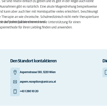
 Sie sind relativ einfach zu geben und es gibt in der Regel auch keine
Ausnahmen gibt es natürlich: Eine akute Magendrehung beispielsweise
nd kann aber auch hier mit Homöopathie vieles erleichtert, beschleunigt
Therapie an wie chronische. Schulmedizinisch nicht mehr therapierbare
ie auf jeden Fall annehmen kann.
ist die Homöopathie eine wertvolle Unterstützung für einen
rapiemethode für ihren Liebling finden und anwenden.
Den Standort kontaktieren
Di
Aspernstrasse 130, 1220 Wien
aspern.rezeption@anicura.at
+43 1 280 10 20