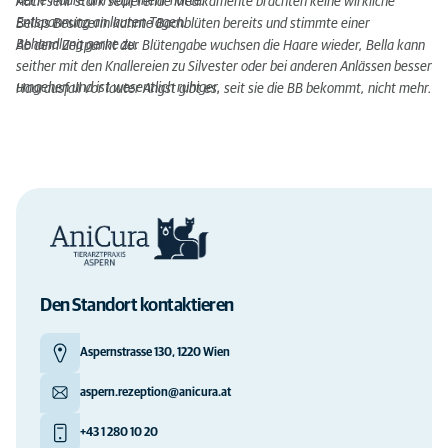
keine Haare am Kopf mehr hatte.
Auch sehr stark sedierende Medikamente brachten keine wirkliche
Entspannung an lauten Tagen.
Bellas Besitzerin kannte Bachblüten bereits und stimmte einer
Behandlung gerne zu.
Ab dem Zeitpunkt der Blütengabe wuchsen die Haare wieder, Bella kann
seither mit den Knallereien zu Silvester oder bei anderen Anlässen besser
umgehen und ist wesentlich ruhiger.
Haarausfall vor lauter Angst gibt es, seit sie die BB bekommt, nicht mehr.
Den Standort kontaktieren
Aspernstrasse 130, 1220 Wien
aspern.rezeption@anicura.at
+43 1 280 10 20