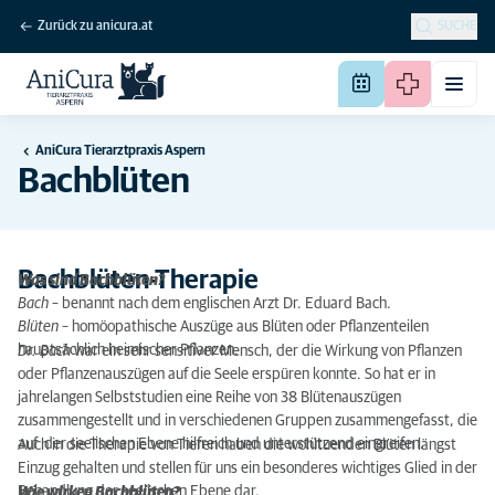
Zurück zu anicura.at
SUCHE
AniCura Tierarztpraxis Aspern
Bachblüten
Bachblüten-Therapie
Was sind Bachblüten?
Bach
– benannt nach dem englischen Arzt Dr. Eduard Bach.
Blüten
– homöopathische Auszüge aus Blüten oder Pflanzenteilen
hauptsächlich heimischer Pflanzen.
Dr. Bach
war ein sehr sensitiver Mensch, der die Wirkung von Pflanzen
oder Pflanzenauszügen auf die Seele erspüren konnte. So hat er in
jahrelangen Selbststudien eine Reihe von 38 Blütenauszügen
zusammengestellt und in verschiedenen Gruppen zusammengefasst, die
auf der seelischen Ebene hilfreich und unterstützend eingreifen.
Auch in die Therapie von Tieren haben die wohltuenden Blüten längst
Einzug gehalten und stellen für uns ein besonderes wichtiges Glied in der
Behandlung der seelischen Ebene dar.
Wie wirken Bachblüten?