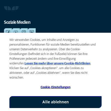
Soziale Medien
Wir verwenden Cookies, um Inhalte und Anzeigen zu
personalisieren, Funktionen für soziale Medien bereitzustellen und
NOTDIENSTE
unseren Datenverkehr zu analysieren. Über die Cookie-
Finden Sie hier Ihre Standorte mit Notfallservice. Weil Ihr Tier die beste
Einstellungen (befindet sich in der Fußzeile) können Sie Ihre
Versorgung verdient.
Präferenzen jederzeit ändern und Ihre Einwilligung
widerrufen.
Lesen Sie mehr über unsere Cookie-Richtlinien
(opens
.
Klicken Sie auf „Cookies akzeptieren“, um alle Cookies zu
in a
Datenschutz
aktivieren, oder auf „Cookies ablehnen“, wenn Sie dies nicht
new
Legal
wünschen.
tab)
Hinweis zu Cookies
Cookie-Einstellungen
Barrierefreiheit
Global Human Rights
AniCura ist eine Tochtergesellschaft von Mars, Inc © 2026
Alle ablehnen