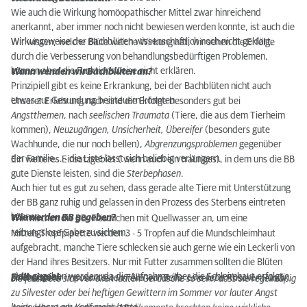
Wie auch die Wirkung homöopathischer Mittel zwar hinreichend
anerkannt, aber immer noch nicht bewiesen werden konnte, ist auch die
Wirkungsweise der Bachblüten wissenschaftlich noch nicht geklärt.
Wir wissen, welche Blüte welche Wirkung hat, wir sehen die Erfolge
durch die Verbesserung von behandlungsbedürftigen Problemen,
können aber die Funktionsweise nicht erklären.
Wann wenden wir Bachblüten an?
Prinzipiell gibt es keine Erkrankung, bei der Bachblüten nicht auch
etwas zur Gesundung beisteuern könnten.
Unserer Erfahrung nach sind die Erfolge besonders gut bei
Angstthemen
, nach
seelischen Traumata
(Tiere, die aus dem Tierheim
kommen),
Neuzugängen, Unsicherheit, Übereifer
(besonders gute
Wachhunde, die nur noch bellen),
Abgrenzungsproblemen
gegenüber
der Familie... - die Liste lässt sich beliebig verlängern.
Ein weiteres Einsatzgebiet ( wenn auch ein trauriges), in dem uns die BB
gute Dienste leisten, sind die
Sterbephasen
.
Auch hier tut es gut zu sehen, dass gerade alte Tiere mit Unterstützung
der BB ganz ruhig und gelassen in den Prozess des Sterbens eintreten
können.
Wie werden BB gegeben?
Wir mischen die BB- Fläschchen mit Quellwasser an, um eine
reibungslose Gabe zu sichern.
Mittels Tropfpipette werden 3 - 5 Tropfen auf die Mundschleimhaut
aufgebracht, manche Tiere schlecken sie auch gerne wie ein Leckerli von
der Hand ihres Besitzers. Nur mit Futter zusammen sollten die Blüten
nicht gegeben werden, da die Aufnahme über die Schleimhaut erfolgt.
Fallbeispiel:
Einer unserer imposantesten Fälle war Bella, eine liebe Pinscher-Hündin.
Sie fürchtete sich vor allen lauten Geräusche so sehr, dass sie regelmäßig
zu Silvester oder bei heftigen Gewittern im Sommer vor lauter Angst