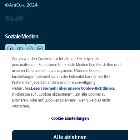
©AniCura 2024
Soziale Medien
Wir verwenden Cookies, um Inhalte und Anzeigen zu
personalisieren, Funktionen für soziale Medien bereitzustellen und
NOTDIENSTE
unseren Datenverkehr zu analysieren. Über die Cookie-
Finden Sie hier Ihre Standorte mit Notfallservice. Weil Ihr Tier die beste
Einstellungen (befindet sich in der Fußzeile) können Sie Ihre
Versorgung verdient.
Präferenzen jederzeit ändern und Ihre Einwilligung
widerrufen.
Lesen Sie mehr über unsere Cookie-Richtlinien
(opens
.
Klicken Sie auf „Cookies akzeptieren“, um alle Cookies zu
in a
Datenschutz
aktivieren, oder auf „Cookies ablehnen“, wenn Sie dies nicht
new
Legal
wünschen.
tab)
Hinweis zu Cookies
Cookie-Einstellungen
Barrierefreiheit
Global Human Rights
AniCura ist eine Tochtergesellschaft von Mars, Inc © 2026
Alle ablehnen